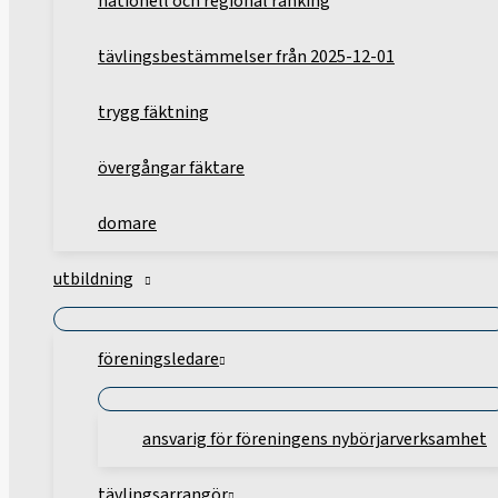
nationell och regional ranking
tävlingsbestämmelser från 2025-12-01
trygg fäktning
övergångar fäktare
domare
utbildning
föreningsledare
ansvarig för föreningens nybörjarverksamhet
tävlingsarrangör