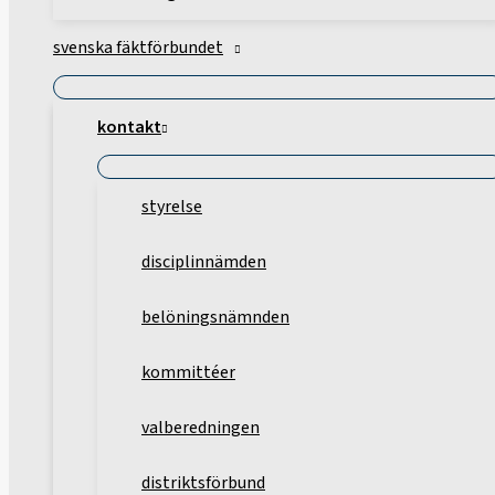
svenska fäktförbundet
kontakt
styrelse
disciplinnämden
belöningsnämnden
kommittéer
valberedningen
distriktsförbund