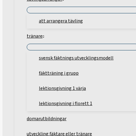
att arrangera tävling
tränare
svensk fäktnings utvecklingsmodell
fäktträning i grupp
lektionsgivning 1 värja
lektionsgivning i florett 1
domarutbildningar
utveckling fäktare eller tränare