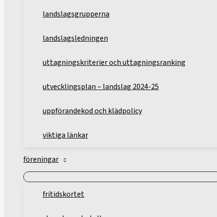
landslagsgrupperna
landslagsledningen
uttagningskriterier och uttagningsranking
utvecklingsplan – landslag 2024-25
uppförandekod och klädpolicy
viktiga länkar
föreningar
fritidskortet