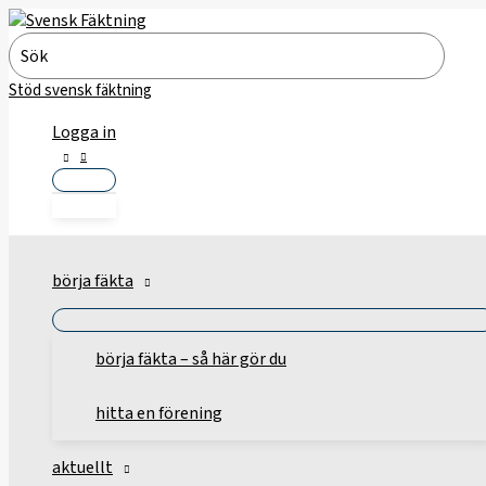
Hoppa
till
Search
innehåll
for:
Stöd svensk fäktning
Logga in
börja fäkta
börja fäkta – så här gör du
hitta en förening
aktuellt