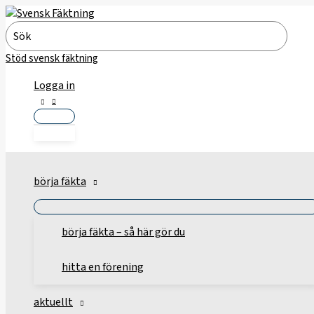
Hoppa
till
Search
innehåll
for:
Stöd svensk fäktning
Logga in
börja fäkta
börja fäkta – så här gör du
hitta en förening
aktuellt