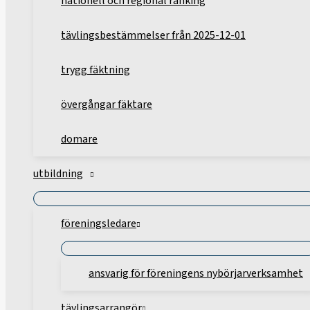
nationell och regional ranking
tävlingsbestämmelser från 2025-12-01
trygg fäktning
övergångar fäktare
domare
utbildning
föreningsledare
ansvarig för föreningens nybörjarverksamhet
tävlingsarrangör