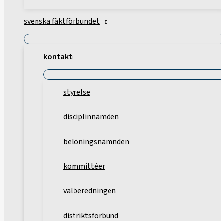
svenska fäktförbundet
kontakt
styrelse
disciplinnämden
belöningsnämnden
kommittéer
valberedningen
distriktsförbund