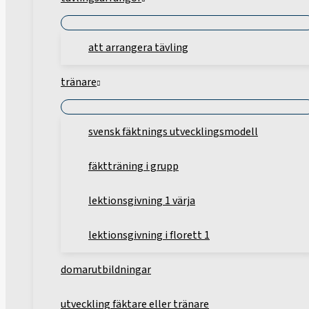
att arrangera tävling
tränare
svensk fäktnings utvecklingsmodell
fäktträning i grupp
lektionsgivning 1 värja
lektionsgivning i florett 1
domarutbildningar
utveckling fäktare eller tränare