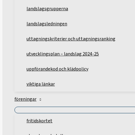
landslagsgrupperna
landslagsledningen
uttagningskriterier och uttagningsranking
utvecklingsplan – landslag 2024-25
uppförandekod och klädpolicy
viktiga länkar
föreningar
fritidskortet