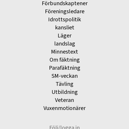
Förbundskaptener
Föreningsledare
Idrottspolitik
kansliet
Läger
landslag
Minnestext
Om fäktning
Parafäktning
SM-veckan
Tävling
Utbildning
Veteran
Vuxenmotionärer
Följ/logga in