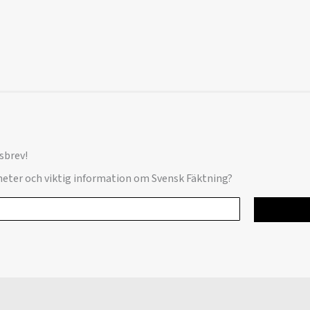
sbrev!
yheter och viktig information om Svensk Fäktning?