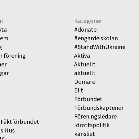
l
Kategorier
kta
#donate
lem
#engardeiskolan
g
#StandWithUkraine
n förening
Aktiva
ner
Aktuellt
ngar
aktuellt
Domare
Elit
Förbundet
Förbundskaptener
Föreningsledare
 Fäktförbundet
Idrottspolitik
ns Hus
kansliet