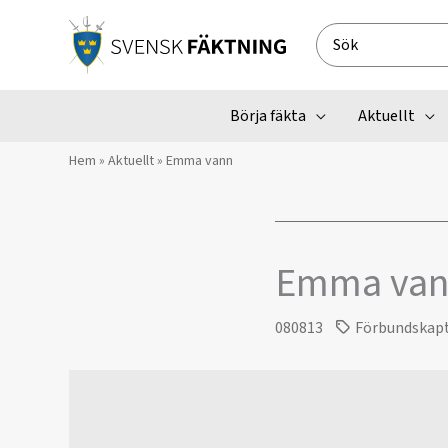
Hoppa
till
Search
innehåll
for:
Börja fäkta
Aktuellt
Hem
»
Aktuellt
»
Emma vann
Emma va
080813
Förbundskap