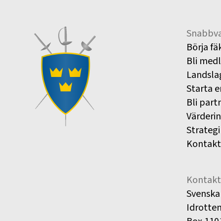
Snabbva
Börja fä
Bli med
Landsla
Starta e
Bli part
Värderi
Strategi
Kontakt
Kontakt
Svenska
Idrotte