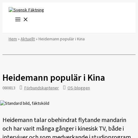
Hoppa
till
innehåll
Hem
»
Aktuellt
»
Heidemann populär i Kina
Heidemann populär i Kina
080813
Förbundskaptener
OS-bloggen
Heidemann talar obehindrat flytande mandarin
och har varit många gånger i kinesisk TV, både i
intervjuer och som medverkande i studioprogram.