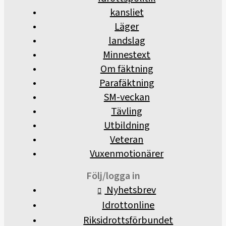
kansliet
Läger
landslag
Minnestext
Om fäktning
Parafäktning
SM-veckan
Tävling
Utbildning
Veteran
Vuxenmotionärer
Följ/logga in
Nyhetsbrev
Idrottonline
Riksidrottsförbundet