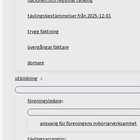
nationell och regional ranking
tävlingsbestämmelser från 2025-12-01
trygg fäktning
övergångar fäktare
domare
utbildning
föreningsledare
ansvarig för föreningens nybörjarverksamhet
tävlingsarrangör