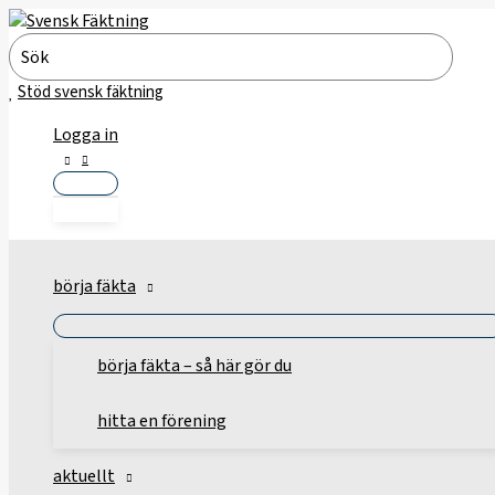
Hoppa
till
Search
innehåll
for:
Stöd svensk fäktning
Logga in
börja fäkta
börja fäkta – så här gör du
hitta en förening
aktuellt