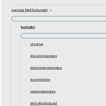
svenska fäktförbundet
kontakt
styrelse
disciplinnämden
belöningsnämnden
kommittéer
valberedningen
distriktsförbund