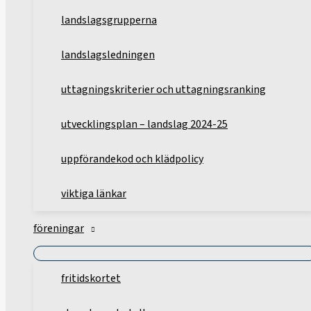
landslagsgrupperna
landslagsledningen
uttagningskriterier och uttagningsranking
utvecklingsplan – landslag 2024-25
uppförandekod och klädpolicy
viktiga länkar
föreningar
fritidskortet