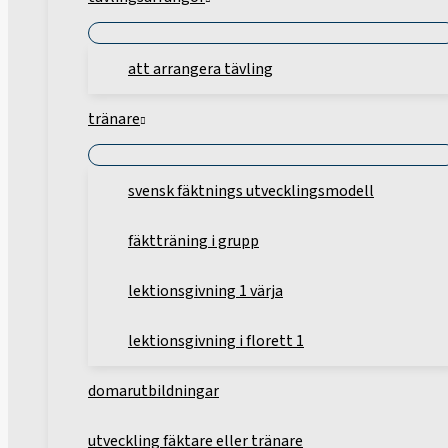
att arrangera tävling
tränare
svensk fäktnings utvecklingsmodell
fäktträning i grupp
lektionsgivning 1 värja
lektionsgivning i florett 1
domarutbildningar
utveckling fäktare eller tränare