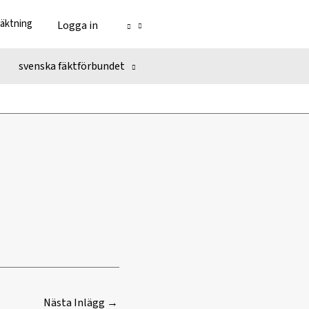
fäktning
Logga in
svenska fäktförbundet
Nästa Inlägg
→