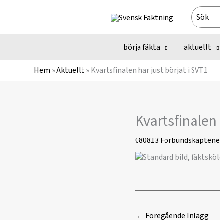
Hoppa
Search
till
for:
innehåll
börja fäkta
aktuellt
Hem
»
Aktuellt
»
Kvartsfinalen har just börjat i SVT1
Kvartsfinalen 
080813
Förbundskaptene
←
Föregående Inlägg