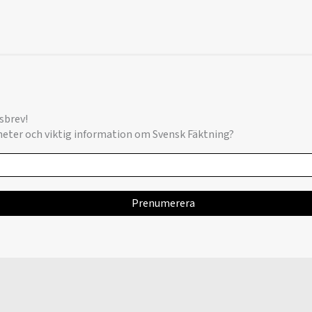
sbrev!
yheter och viktig information om Svensk Fäktning?