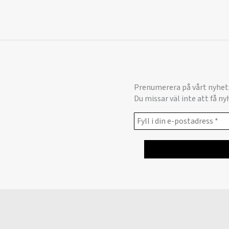
Prenumerera på vårt nyhet
Du missar väl inte att få n