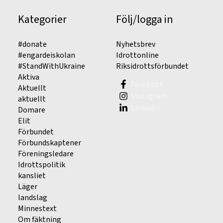
Kategorier
Följ/logga in
#donate
Nyhetsbrev
#engardeiskolan
Idrottonline
#StandWithUkraine
Riksidrottsförbundet
Aktiva
Facebook
Aktuellt
Instagram
aktuellt
Linkedin
Domare
Elit
Förbundet
Förbundskaptener
Föreningsledare
Idrottspolitik
kansliet
Läger
landslag
Minnestext
Om fäktning