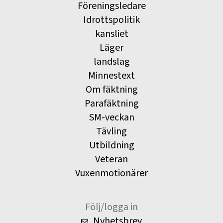
Föreningsledare
Idrottspolitik
kansliet
Läger
landslag
Minnestext
Om fäktning
Parafäktning
SM-veckan
Tävling
Utbildning
Veteran
Vuxenmotionärer
Följ/logga in
Nyhetsbrev