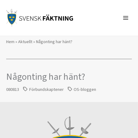
Hoppa
till
innehåll
Hem
»
Aktuellt
»
Någonting har hänt?
Någonting har hänt?
080813
Förbundskaptener
OS-bloggen