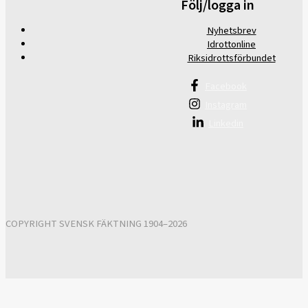
Följ/logga in
Nyhetsbrev
Idrottonline
Riksidrottsförbundet
Facebook
Instagram
Linkedin
COPYRIGHT SVENSK FÄKTNING 1904–2026