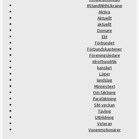
#StandWithUkraine
Aktiva
Aktuellt
aktuellt
Domare
Elit
Förbundet
Förbundskaptener
Föreningsledare
Idrottspolitik
kansliet
Läger
landslag
Minnestext
Om fäktning
Parafäktning
SM-veckan
Tävling
Utbildning
Veteran
Vuxenmotionärer