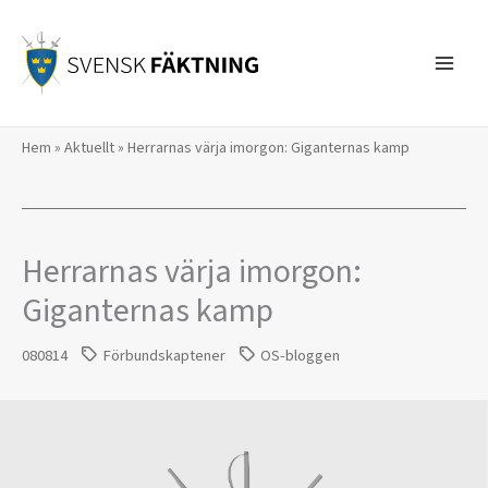
Hoppa
till
innehåll
Hem
»
Aktuellt
»
Herrarnas värja imorgon: Giganternas kamp
Herrarnas värja imorgon:
Giganternas kamp
080814
Förbundskaptener
OS-bloggen