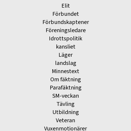
Elit
Förbundet
Förbundskaptener
Föreningsledare
Idrottspolitik
kansliet
Läger
landslag
Minnestext
Om fäktning
Parafäktning
SM-veckan
Tävling
Utbildning
Veteran
Vuxenmotionärer