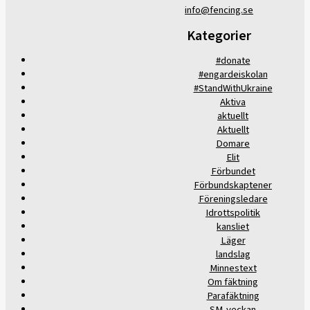
info@fencing.se
Kategorier
#donate
#engardeiskolan
#StandWithUkraine
Aktiva
aktuellt
Aktuellt
Domare
Elit
Förbundet
Förbundskaptener
Föreningsledare
Idrottspolitik
kansliet
Läger
landslag
Minnestext
Om fäktning
Parafäktning
SM-veckan