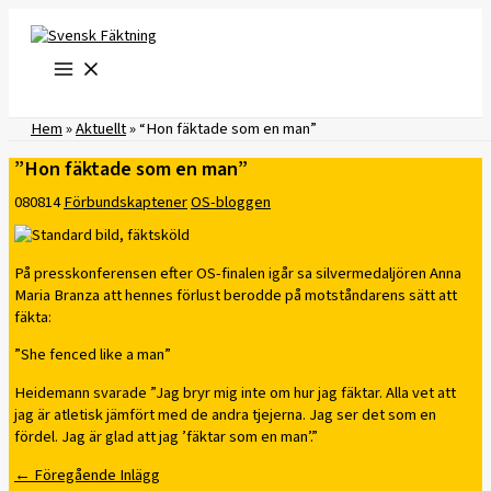
Hoppa
till
innehåll
Hem
»
Aktuellt
»
“Hon fäktade som en man”
”Hon fäktade som en man”
080814
Förbundskaptener
OS-bloggen
På presskonferensen efter OS-finalen igår sa silvermedaljören Anna
Maria Branza att hennes förlust berodde på motståndarens sätt att
fäkta:
”She fenced like a man”
Heidemann svarade ”Jag bryr mig inte om hur jag fäktar. Alla vet att
jag är atletisk jämfört med de andra tjejerna. Jag ser det som en
fördel. Jag är glad att jag ’fäktar som en man’.”
←
Föregående Inlägg