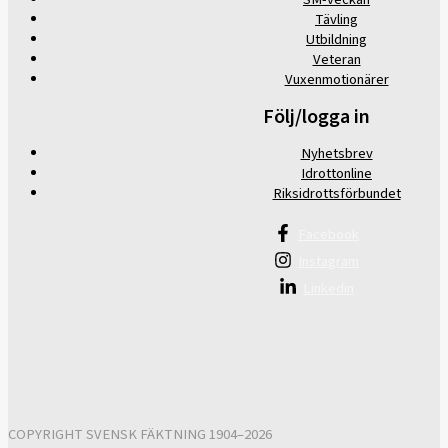
Tävling
Utbildning
Veteran
Vuxenmotionärer
Följ/logga in
Nyhetsbrev
Idrottonline
Riksidrottsförbundet
Facebook
Instagram
Linkedin
COPYRIGHT SVENSK FÄKTNING 1904–2026