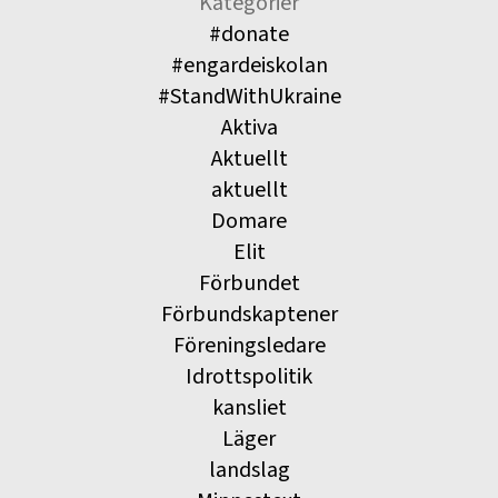
Kategorier
#donate
#engardeiskolan
#StandWithUkraine
Aktiva
Aktuellt
aktuellt
Domare
Elit
Förbundet
Förbundskaptener
Föreningsledare
Idrottspolitik
kansliet
Läger
landslag