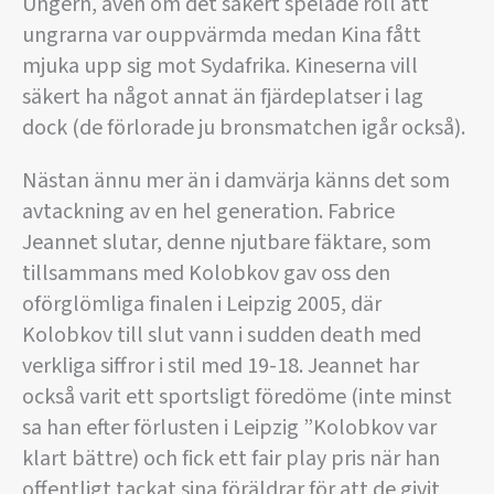
Ungern, även om det säkert spelade roll att
ungrarna var ouppvärmda medan Kina fått
mjuka upp sig mot Sydafrika. Kineserna vill
säkert ha något annat än fjärdeplatser i lag
dock (de förlorade ju bronsmatchen igår också).
Nästan ännu mer än i damvärja känns det som
avtackning av en hel generation. Fabrice
Jeannet slutar, denne njutbare fäktare, som
tillsammans med Kolobkov gav oss den
oförglömliga finalen i Leipzig 2005, där
Kolobkov till slut vann i sudden death med
verkliga siffror i stil med 19-18. Jeannet har
också varit ett sportsligt föredöme (inte minst
sa han efter förlusten i Leipzig ”Kolobkov var
klart bättre) och fick ett fair play pris när han
offentligt tackat sina föräldrar för att de givit