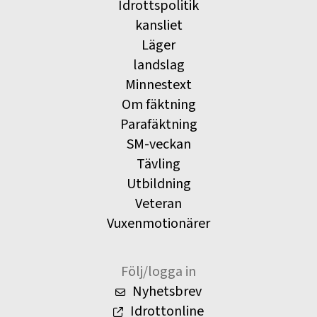
Idrottspolitik
kansliet
Läger
landslag
Minnestext
Om fäktning
Parafäktning
SM-veckan
Tävling
Utbildning
Veteran
Vuxenmotionärer
Följ/logga in
Nyhetsbrev
Idrottonline