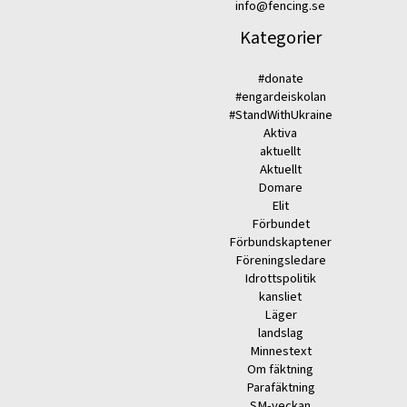
info@fencing.se
Kategorier
#donate
#engardeiskolan
#StandWithUkraine
Aktiva
aktuellt
Aktuellt
Domare
Elit
Förbundet
Förbundskaptener
Föreningsledare
Idrottspolitik
kansliet
Läger
landslag
Minnestext
Om fäktning
Parafäktning
SM-veckan