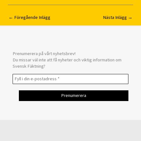
←
Föregående Inlägg
Nästa Inlägg
→
Prenumerera på vårt nyhetsbrev!
Du missar väl inte att få nyheter och viktig information om
Svensk Fäktning?