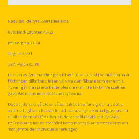
Resultat i de fyra kvartsfinalerna:
Ryssland-Egypten 45-23
Italien-Kina 37-24
Ungern 35-31
USA-Polen 31-30
Bara en av fyra matcher gick till 45 stötar. Också i semifinalerna är
fäktningen tillknäppt. Ingen vill vara den fäktare som går minus.
Tyvärr går man ju inte heller plus om man inte fäktar. Vezzali har
gått plus minus noll hittills mot ryskorna.
Det borde vara så att en sådan taktik straffar sig och att det är
bättre att gå in och fäkta för att vinna. Ungerskorna ligger just nu
rejält under mot USA efter att deras snåla taktik inte lyckats.
Italienskorna har en stenhård kamp mot ryskorna trots deras om
man jämför den individuella rankingen.