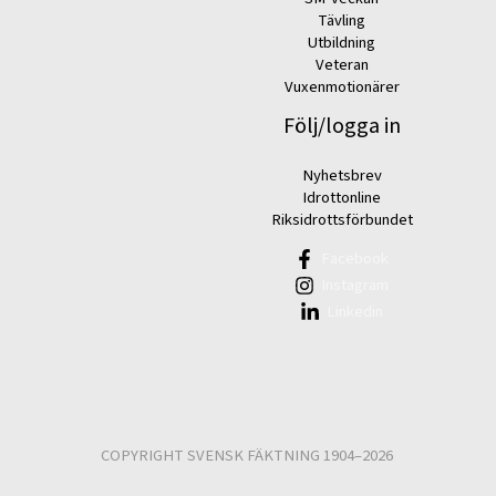
Tävling
Utbildning
Veteran
Vuxenmotionärer
Följ/logga in
Nyhetsbrev
Idrottonline
Riksidrottsförbundet
Facebook
Instagram
Linkedin
COPYRIGHT SVENSK FÄKTNING 1904–2026