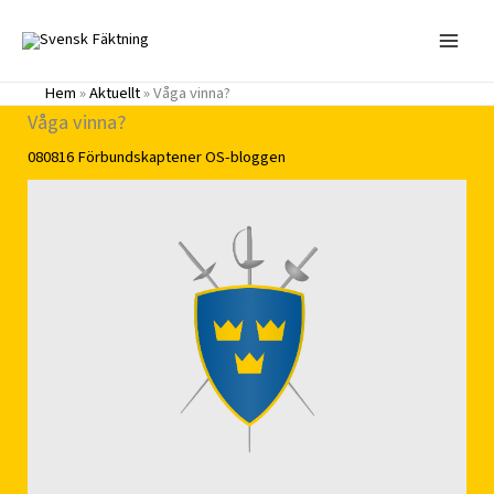
Hoppa
till
innehåll
Hem
»
Aktuellt
»
Våga vinna?
Våga vinna?
080816
Förbundskaptener
OS-bloggen