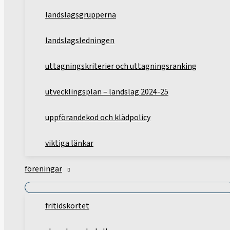
landslagsgrupperna
landslagsledningen
uttagningskriterier och uttagningsranking
utvecklingsplan – landslag 2024-25
uppförandekod och klädpolicy
viktiga länkar
föreningar
fritidskortet