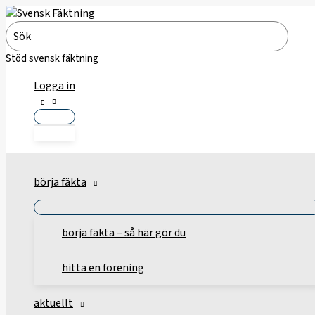
Hoppa
till
Search
innehåll
for:
Stöd svensk fäktning
Logga in
börja fäkta
börja fäkta – så här gör du
hitta en förening
aktuellt