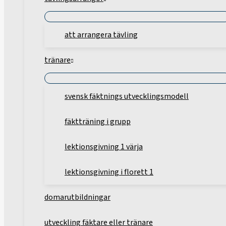
att arrangera tävling
tränare
svensk fäktnings utvecklingsmodell
fäktträning i grupp
lektionsgivning 1 värja
lektionsgivning i florett 1
domarutbildningar
utveckling fäktare eller tränare