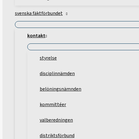
svenska fäktförbundet
kontakt
styrelse
disciplinnämden
belöningsnämnden
kommittéer
valberedningen
distriktsförbund