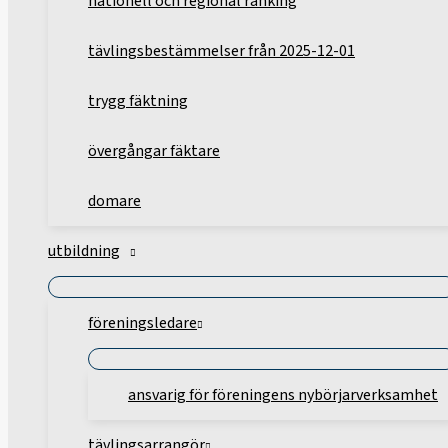
nationell och regional ranking
tävlingsbestämmelser från 2025-12-01
trygg fäktning
övergångar fäktare
domare
utbildning
föreningsledare
ansvarig för föreningens nybörjarverksamhet
tävlingsarrangör