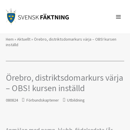
Hoppa
till
innehåll
Hem
»
Aktuellt
»
Örebro, distriktsdomarkurs värja – OBS! kursen
inställd
Örebro, distriktsdomarkurs värja
– OBS! kursen inställd
080824
Förbundskaptener
Utbildning