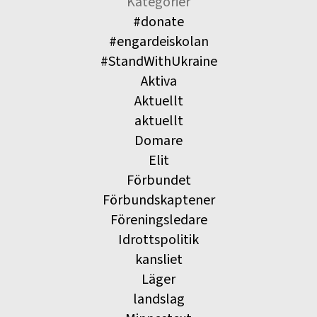
Kategorier
#donate
#engardeiskolan
#StandWithUkraine
Aktiva
Aktuellt
aktuellt
Domare
Elit
Förbundet
Förbundskaptener
Föreningsledare
Idrottspolitik
kansliet
Läger
landslag