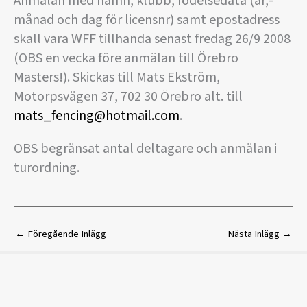
Anmälan med namn, klubb, födelsedata (år,-
månad och dag för licensnr) samt epostadress
skall vara WFF tillhanda senast fredag 26/9 2008
(OBS en vecka före anmälan till Örebro
Masters!). Skickas till Mats Ekström,
Motorpsvägen 37, 702 30 Örebro alt. till
mats_fencing@hotmail.com
.
OBS begränsat antal deltagare och anmälan i
turordning.
←
Föregående Inlägg
Nästa Inlägg
→