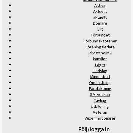
Aktiva
Aktuellt
aktuellt
Domare
Elit
Förbundet
Förbundskaptener
Föreningsledare
Idrottspolitik
kansliet
Läger
landslag
Minnestext
Om fäktning
Parafäktning
SM-veckan
Tävling
Utbildning
Veteran
Vuxenmotionärer
Följ/logga in