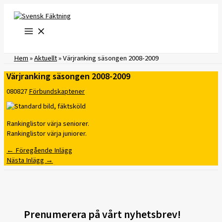
Hoppa
till
innehåll
Hem
»
Aktuellt
»
Värjranking säsongen 2008-2009
Värjranking säsongen 2008-2009
080827
Förbundskaptener
Rankinglistor värja seniorer.
Rankinglistor värja juniorer.
←
Föregående Inlägg
Nästa Inlägg
→
Prenumerera på vårt nyhetsbrev!