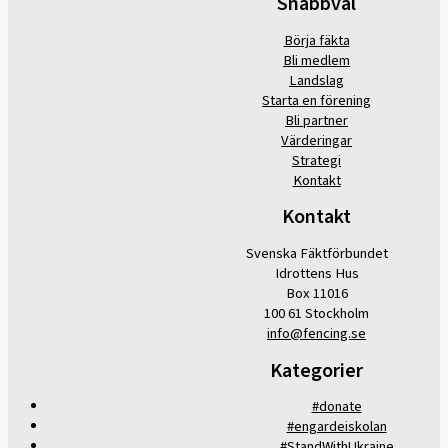
Snabbval
Börja fäkta
Bli medlem
Landslag
Starta en förening
Bli partner
Värderingar
Strategi
Kontakt
Kontakt
Svenska Fäktförbundet
Idrottens Hus
Box 11016
100 61 Stockholm
info@fencing.se
Kategorier
#donate
#engardeiskolan
#StandWithUkraine