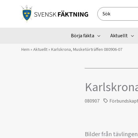
Hoppa
till
Search
innehåll
for:
Börja fäkta
Aktuellt
Hem
»
Aktuellt
»
Karlskrona, Musketörträffen 080906-07
Karlskron
080907
Förbundskap
Bilder från tävlingen