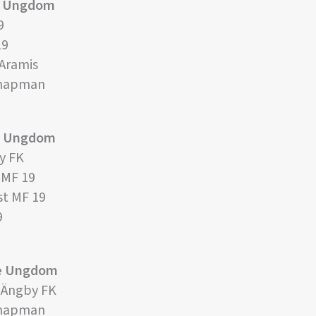
re Ungdom
9
19
 Aramis
Chapman
re Ungdom
y FK
 MF 19
st MF 19
9
re Ungdom
l Ängby FK
Chapman