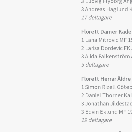
3 Ludvig Flyborg Än
3 Andreas Haglund 
17 deltagare
Florett Damer Kade
1 Lana Mitrovic MF 1
2 Larisa Dordevic FK
3 Alida Falkenström
3 deltagare
Florett Herrar Äld
1 Simon Rizell Göte
2 Daniel Thorner Ka
3 Jonathan Jildesta
3 Edvin Eklund MF 1
19 deltagare