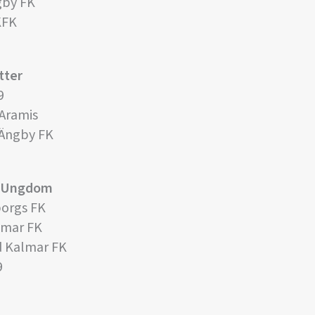
gby FK
KFK
tter
9
 Aramis
 Ängby FK
re Ungdom
borgs FK
lmar FK
d Kalmar FK
9