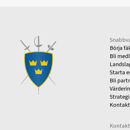
Snabbva
Börja fä
Bli med
Landsla
Starta e
Bli part
Värderi
Strategi
Kontakt
Kontakt