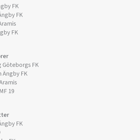
ngby FK
 Ängby FK
Aramis
ngby FK
rer
g Göteborgs FK
n Ängby FK
 Aramis
 MF 19
tter
 Ängby FK
9