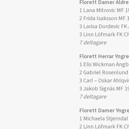
Florett Damer Äld
1 Lana Mitrovic MF 1
2 Frida Isaksson MF 
3 Larisa Dordevic FK
3 Linn Löfmark FK 
7 deltagare
Florett Herrar Yng
1 Elis Wickman Ängb
2 Gabriel Rosenlund
3 Carl – Oskar Ahlqvi
3 Jakob Signäs MF 1
7 deltagare
Florett Damer Yng
1 Michaela Stjernda
2 Linn Löfmark FK 