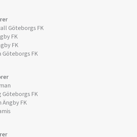
rer
all Göteborgs FK
ngby FK
ngby FK
n Göteborgs FK
orer
pman
g Göteborgs FK
n Ängby FK
amis
rer