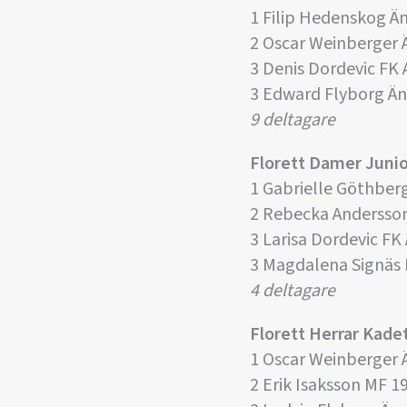
1 Filip Hedenskog Ä
2 Oscar Weinberger
3 Denis Dordevic FK 
3 Edward Flyborg Ä
9 deltagare
Florett Damer Junio
1 Gabrielle Göthber
2 Rebecka Andersso
3 Larisa Dordevic FK
3 Magdalena Signäs
4 deltagare
Florett Herrar Kade
1 Oscar Weinberger
2 Erik Isaksson MF 1