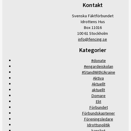
Kontakt
Svenska Fäktförbundet
Idrottens Hus
Box 11016
100 61 Stockholm
info@fencing.se
Kategorier
#donate
#engardeiskolan
#StandWithUkraine
Aktiva
Aktuellt
aktuellt
Domare
Elit
Förbundet
Förbundskaptener
Föreningsledare
Idrottspolitik
kansliet