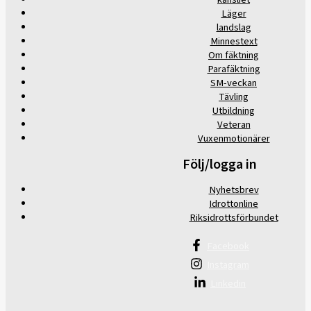
Läger
landslag
Minnestext
Om fäktning
Parafäktning
SM-veckan
Tävling
Utbildning
Veteran
Vuxenmotionärer
Följ/logga in
Nyhetsbrev
Idrottonline
Riksidrottsförbundet
Facebook
Instagram
Linkedin