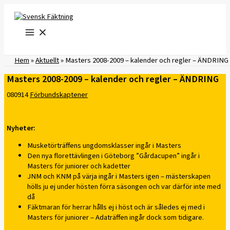
Hoppa
till
innehåll
Hem
»
Aktuellt
»
Masters 2008-2009 – kalender och regler – ÄNDRING
Masters 2008-2009 – kalender och regler – ÄNDRING
080914
Förbundskaptener
Nyheter:
Musketörträffens ungdomsklasser ingår i Masters
Den nya florettävlingen i Göteborg ”Gårdacupen” ingår i
Masters för juniorer och kadetter
JNM och KNM på värja ingår i Masters igen – mästerskapen
hölls ju ej under hösten förra säsongen och var därför inte med
då
Fäktmaran för herrar hålls ej i höst och är således ej med i
Masters för juniorer – Adaträffen ingår dock som tidigare.