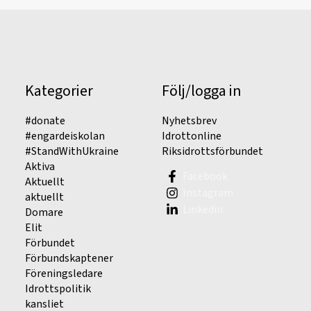
Kategorier
Följ/logga in
#donate
Nyhetsbrev
#engardeiskolan
Idrottonline
#StandWithUkraine
Riksidrottsförbundet
Aktiva
Facebook
Aktuellt
Instagram
aktuellt
Linkedin
Domare
Elit
Förbundet
Förbundskaptener
Föreningsledare
Idrottspolitik
kansliet