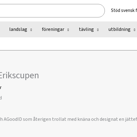
Stöd svensk 
landslag
föreningar
tävling
utbildning
Erikscupen
r
ch AGoodID som återigen trollat med knäna och designat en jättefi