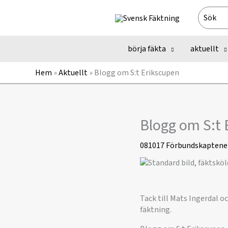
Hoppa
Search
till
for:
innehåll
börja fäkta
aktuellt
Hem
»
Aktuellt
»
Blogg om S:t Erikscupen
Blogg om S:t 
081017
Förbundskaptene
Tack till Mats Ingerdal o
fäktning.