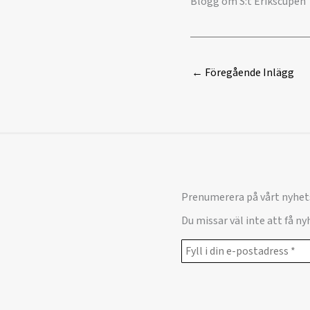
Blogg om S:t Erikscupen
←
Föregående Inlägg
Prenumerera på vårt nyhet
Du missar väl inte att få n