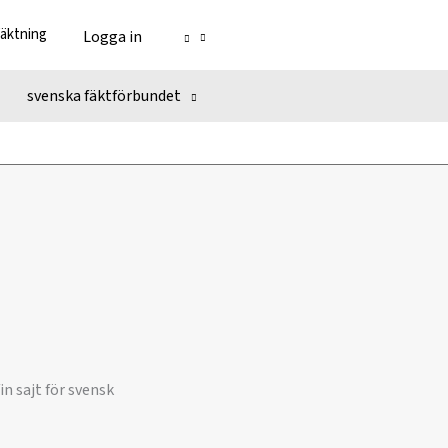
fäktning
Logga in
svenska fäktförbundet
n sajt för svensk