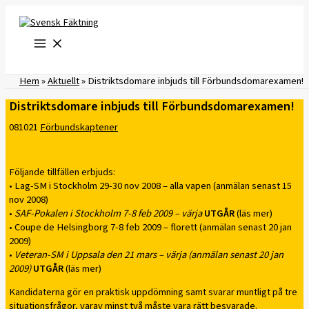
Hoppa
till
innehåll
Hem
»
Aktuellt
»
Distriktsdomare inbjuds till Förbundsdomarexamen!
Distriktsdomare inbjuds till Förbundsdomarexamen!
081021
Förbundskaptener
Följande tillfällen erbjuds:
• Lag-SM i Stockholm 29-30 nov 2008 – alla vapen (anmälan senast 15
nov 2008)
•
SAF-Pokalen i Stockholm 7-8 feb 2009 – värja
UTGÅR
(läs mer)
• Coupe de Helsingborg 7-8 feb 2009 – florett (anmälan senast 20 jan
2009)
•
Veteran-SM i Uppsala den 21 mars – värja (anmälan senast 20 jan
2009)
UTGÅR
(läs mer)
Kandidaterna gör en praktisk uppdömning samt svarar muntligt på tre
situationsfrågor, varav minst två måste vara rätt besvarade.