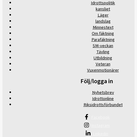
Idrottspolitik
kansliet
Läger
landslag
Minnestext
Om fäktning
Parafäktning
SM-veckan
Tävling
Utbildning
Veteran
Vuxenmotionärer
Följ/logga in
Nyhetsbrev
Idrottonline
Riksidrottsförbundet
Facebook
Instagram
Linkedin