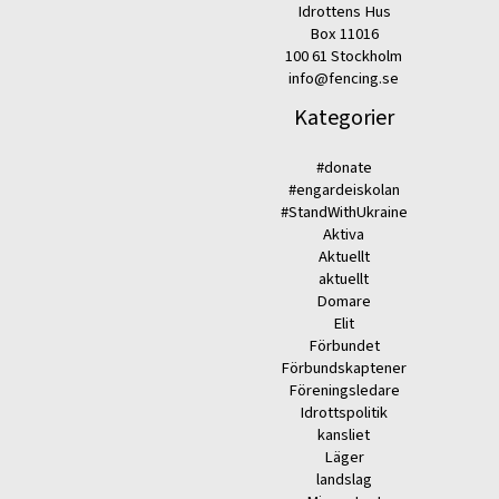
Idrottens Hus
Box 11016
100 61 Stockholm
info@fencing.se
Kategorier
#donate
#engardeiskolan
#StandWithUkraine
Aktiva
Aktuellt
aktuellt
Domare
Elit
Förbundet
Förbundskaptener
Föreningsledare
Idrottspolitik
kansliet
Läger
landslag