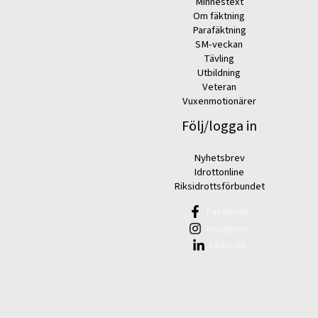
Minnestext
Om fäktning
Parafäktning
SM-veckan
Tävling
Utbildning
Veteran
Vuxenmotionärer
Följ/logga in
Nyhetsbrev
Idrottonline
Riksidrottsförbundet
Facebook
Instagram
Linkedin