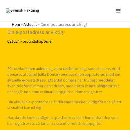
Hoppa
till
innehåll
Hem
»
Aktuellt
»
Din e-postadress är viktig!
Din e-postadress är viktig!
081024
Förbundskaptener
På förekommen anledning vill vi därför be dig, som är licensierad
domare, att alltid hålla Domarkommissionen uppdaterad med din
aktuella e-postadress. Ett antal domare har frivilligt meddelat
även telefonnummer och adress, men detta är inte obligatoriskt
och ingår inte som ordinarie uppgifter i domarregistret.
Din aktuella e-postadress är däremot mycket viktig för oss så att
vi snabbt kan nå dig.
Har du inte lämnat någon e-postadress eller har ändrat den som
har registrerats så tar vi tacksamt emot dina uppgifter.