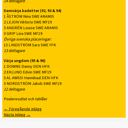
14 deltagare
Damvärja kadetter (92, 93 & 94)
1 ÅSTRÖM Nina SWE ARAMIS
2 LEJON Viktoria SWE MF19
3 ANDRÉN Louise SWE ARAMIS
3 GRIP Lina SWE MF19
Övriga svenska placeringar:
13 LINDSTRÖM Sara SWE YFK
13 deltagare
Värja ungdom (95 & 96)
1 DOWNS Danny DEN HFK
2 EKLUND Edvin SWE MF19
3 AL AWSSI Hannibaal DEN HFK
3 NORDSTRÖM Jakob SWE MF19
12 deltagare
Pouleresultat och tablåer
←
Föregående Inlägg
Nästa Inlägg
→