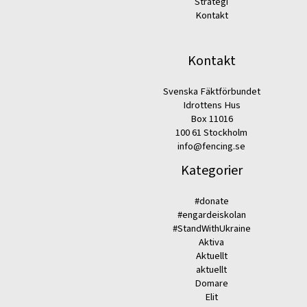
Strategi
Kontakt
Kontakt
Svenska Fäktförbundet
Idrottens Hus
Box 11016
100 61 Stockholm
info@fencing.se
Kategorier
#donate
#engardeiskolan
#StandWithUkraine
Aktiva
Aktuellt
aktuellt
Domare
Elit