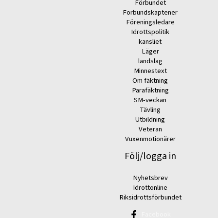
Förbundet
Förbundskaptener
Föreningsledare
Idrottspolitik
kansliet
Läger
landslag
Minnestext
Om fäktning
Parafäktning
SM-veckan
Tävling
Utbildning
Veteran
Vuxenmotionärer
Följ/logga in
Nyhetsbrev
Idrottonline
Riksidrottsförbundet
Facebook