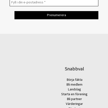
Snabbval
Börja fäkta
Bli medlem
Landslag
Starta en förening
Bli partner
Värderingar