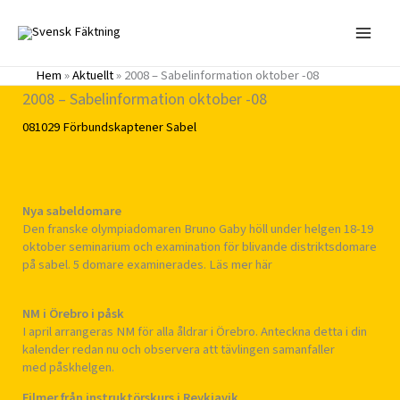
Hoppa
till
innehåll
Hem
»
Aktuellt
»
2008 – Sabelinformation oktober -08
2008 – Sabelinformation oktober -08
081029
Förbundskaptener
Sabel
Nya sabeldomare
Den franske olympiadomaren Bruno Gaby höll under helgen 18-19
oktober seminarium och examination för blivande distriktsdomare
på sabel. 5 domare examinerades. Läs mer här
NM i Örebro i påsk
I april arrangeras NM för alla åldrar i Örebro. Anteckna detta i din
kalender redan nu och observera att tävlingen samanfaller
med påskhelgen.
Filmer från instruktörskurs i Reykjavik