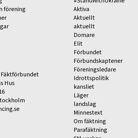
g
#StandWithUkraine
n förening
Aktiva
ner
Aktuellt
ngar
aktuellt
Domare
Elit
Förbundet
Förbundskaptener
Föreningsledare
 Fäktförbundet
Idrottspolitik
ns Hus
kansliet
16
Läger
Stockholm
landslag
ncing.se
Minnestext
Om fäktning
Parafäktning