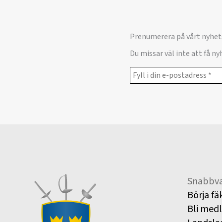
Prenumerera på vårt nyhet
Du missar väl inte att få n
Snabbva
Börja fä
Bli med