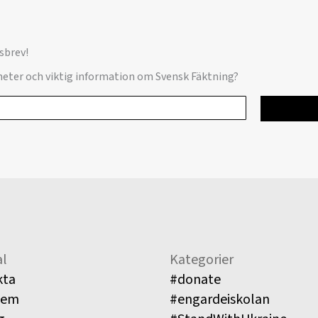
sbrev!
yheter och viktig information om Svensk Fäktning?
l
Kategorier
kta
#donate
lem
#engardeiskolan