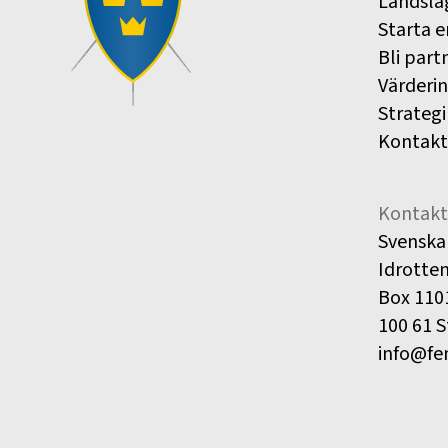
Landsla
Starta e
Bli part
Värderi
Strategi
Kontakt
Kontakt
Svenska
Idrotte
Box 110
100 61 
info@fe