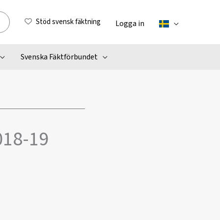
Stöd svensk fäktning
Logga in
Svenska Fäktförbundet
018-19