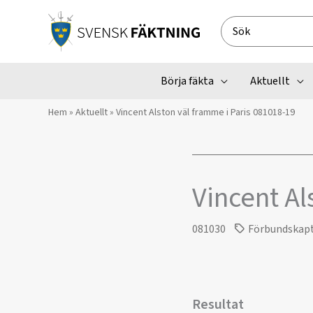
Hoppa
till
Search
innehåll
for:
Börja fäkta
Aktuellt
Hem
»
Aktuellt
»
Vincent Alston väl framme i Paris 081018-19
Vincent Al
081030
Förbundskap
Resultat