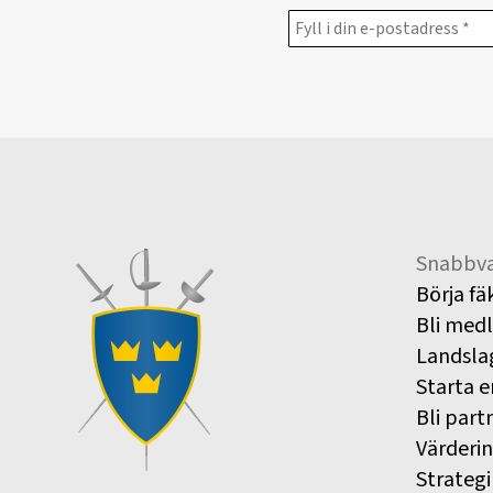
Snabbva
Börja fä
Bli med
Landsla
Starta e
Bli part
Värderi
Strategi