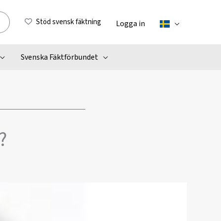
Stöd svensk fäktning
Logga in
Svenska Fäktförbundet
?