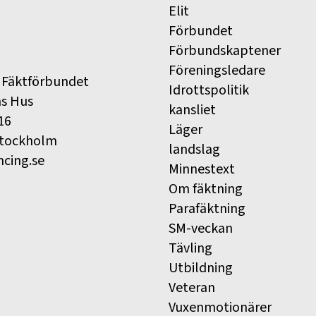
Elit
Förbundet
Förbundskaptener
Föreningsledare
 Fäktförbundet
Idrottspolitik
ns Hus
kansliet
16
Läger
Stockholm
landslag
ncing.se
Minnestext
Om fäktning
Parafäktning
SM-veckan
Tävling
Utbildning
Veteran
Vuxenmotionärer