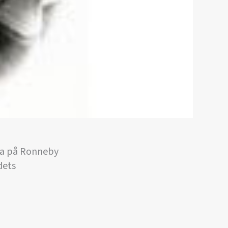
ala på Ronneby
dets