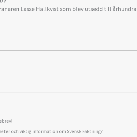
nov
änaren Lasse Hällkvist som blev utsedd till århundrad
sbrev!
yheter och viktig information om Svensk Fäktning?