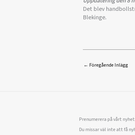
Uppdatering den 8 
Det blev handbollstr
Blekinge.
←
Föregående Inlägg
Prenumerera på vårt nyhet
Du missar väl inte att få n