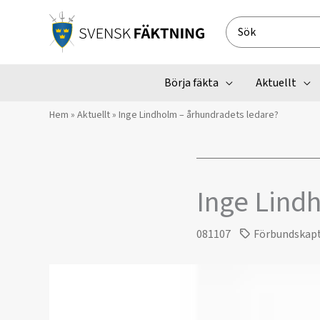
Hoppa
till
Search
innehåll
for:
Börja fäkta
Aktuellt
Hem
»
Aktuellt
»
Inge Lindholm – århundradets ledare?
Inge Lind
081107
Förbundskap