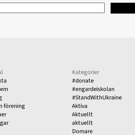
l
Kategorier
kta
#donate
lem
#engardeiskolan
g
#StandWithUkraine
n förening
Aktiva
ner
Aktuellt
ngar
aktuellt
Domare