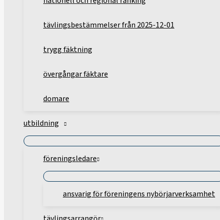
nationell och regional ranking
tävlingsbestämmelser från 2025-12-01
trygg fäktning
övergångar fäktare
domare
utbildning
föreningsledare
ansvarig för föreningens nybörjarverksamhet
tävlingsarrangör