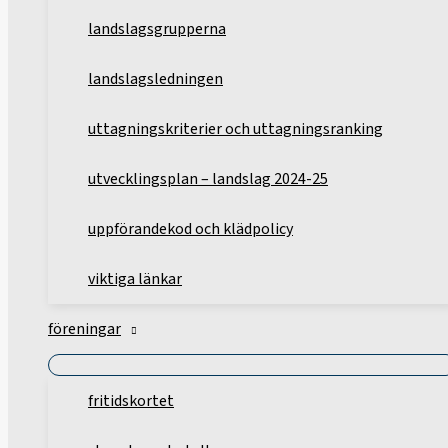
landslagsgrupperna
landslagsledningen
uttagningskriterier och uttagningsranking
utvecklingsplan – landslag 2024-25
uppförandekod och klädpolicy
viktiga länkar
föreningar
fritidskortet