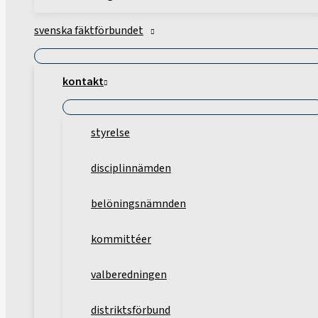
svenska fäktförbundet
kontakt
styrelse
disciplinnämden
belöningsnämnden
kommittéer
valberedningen
distriktsförbund