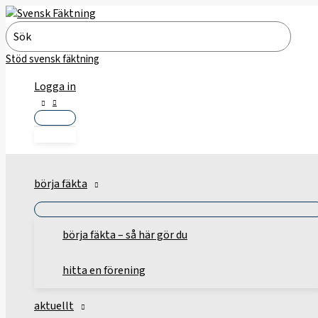
Hoppa
till
Search
innehåll
for:
Stöd svensk fäktning
Logga in
börja fäkta
börja fäkta – så här gör du
hitta en förening
aktuellt