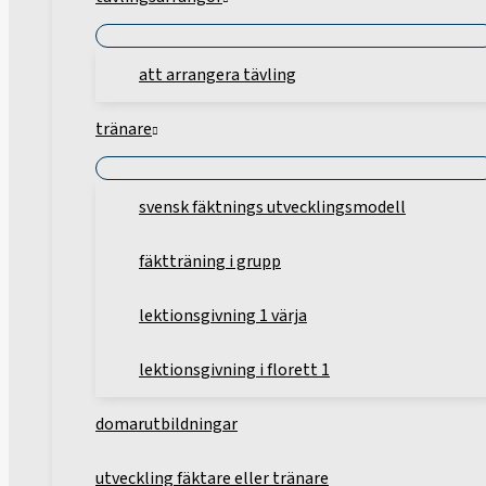
att arrangera tävling
tränare
svensk fäktnings utvecklingsmodell
fäktträning i grupp
lektionsgivning 1 värja
lektionsgivning i florett 1
domarutbildningar
utveckling fäktare eller tränare