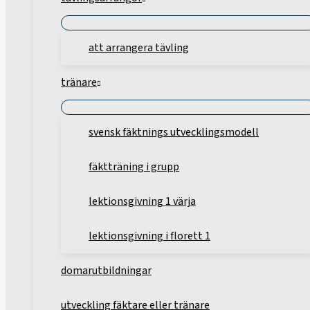
att arrangera tävling
tränare
svensk fäktnings utvecklingsmodell
fäktträning i grupp
lektionsgivning 1 värja
lektionsgivning i florett 1
domarutbildningar
utveckling fäktare eller tränare