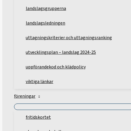
landslagsgrupperna
landslagsledningen
uttagningskriterier och uttagningsranking
utvecklingsplan – landslag 2024-25
uppförandekod och klädpolicy
viktiga länkar
föreningar
fritidskortet