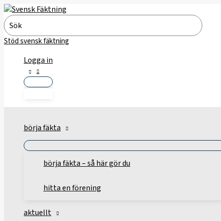
Hoppa
till
Search
innehåll
for:
Stöd svensk fäktning
Logga in
börja fäkta
börja fäkta – så här gör du
hitta en förening
aktuellt