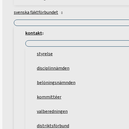
svenska fäktförbundet
kontakt
styrelse
disciplinnämden
belöningsnämnden
kommittéer
valberedningen
distriktsförbund