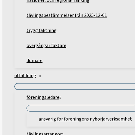
nationell och regional ranking
tävlingsbestämmelser från 2025-12-01
trygg fäktning
övergångar fäktare
domare
utbildning
föreningsledare
ansvarig för föreningens nybörjarverksamhet
tävlingsarrangör