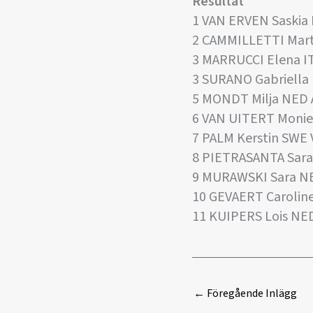
Resultat
1 VAN ERVEN Saski
2 CAMMILLETTI Mar
3 MARRUCCI Elena 
3 SURANO Gabriella
5 MONDT Milja NED
6 VAN UITERT Mon
7 PALM Kerstin SW
8 PIETRASANTA Sara
9 MURAWSKI Sara 
10 GEVAERT Caroli
11 KUIPERS Lois NED 
←
Föregående Inlägg