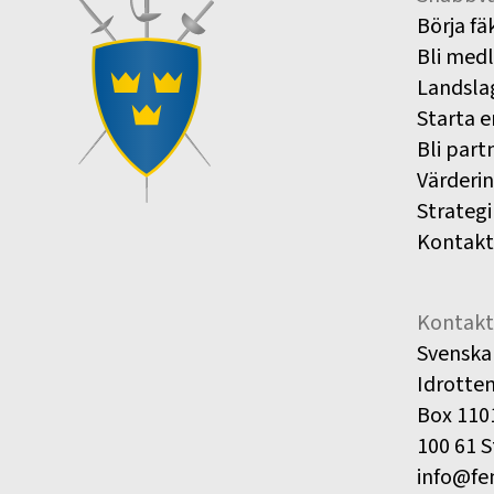
Börja fä
Bli med
Landsla
Starta e
Bli part
Värderi
Strategi
Kontakt
Kontakt
Svenska
Idrotte
Box 110
100 61 
info@fe