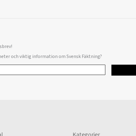
sbrev!
yheter och viktig information om Svensk Fäktning?
l
Kategorier