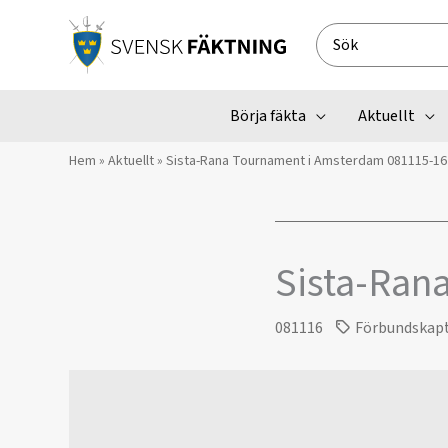
Hoppa
till
Search
innehåll
for:
Börja fäkta
Aktuellt
Hem
»
Aktuellt
»
Sista-Rana Tournament i Amsterdam 081115-16
Sista-Ran
081116
Förbundskap