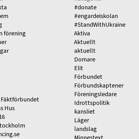
kta
#donate
lem
#engardeiskolan
g
#StandWithUkraine
n förening
Aktiva
ner
Aktuellt
ngar
aktuellt
Domare
Elit
Förbundet
Förbundskaptener
Föreningsledare
 Fäktförbundet
Idrottspolitik
ns Hus
kansliet
16
Läger
Stockholm
landslag
ncing.se
Minnestext