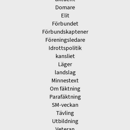
Domare
Elit
Förbundet
Förbundskaptener
Föreningsledare
Idrottspolitik
kansliet
Läger
landslag
Minnestext
Om fäktning
Parafäktning
SM-veckan
Tävling
Utbildning
Veteran