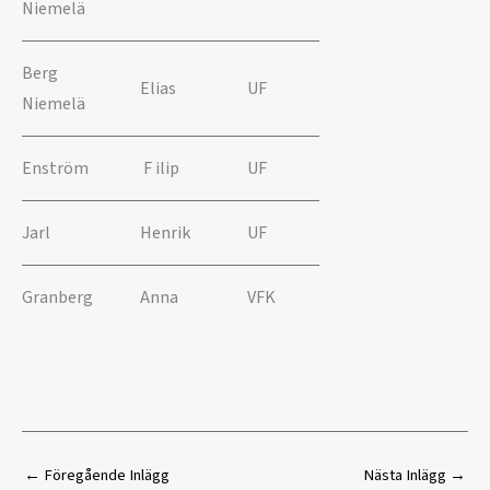
Niemelä
Berg
Elias
UF
Niemelä
Enström
F ilip
UF
Jarl
Henrik
UF
Granberg
Anna
VFK
←
Föregående Inlägg
Nästa Inlägg
→