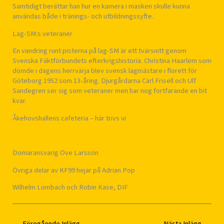
Samtidigt berättar han hur en kamera i masken skulle kunna
användas både i tränings- och utbildningssyfte.
Lag-SM:s veteraner
En vandring runt pisterna på lag-SM är ett tvärsnitt genom
Svenska Fäktförbundets efterkrigshistoria. Christina Haarlem som
dömde i dagens herrvärja blev svensk lagmästare i florett för
Göteborg 1952 som 13-åring. Djurgårdarna Carl Frisell och Ulf
Sandegren ser sig som veteraner men har nog fortfarande en bit
kvar.
Åkehovshallens cafeteria – här trivs vi
Domaransvarig Ove Larsson
Övriga delar av KF99 hejar på Adrian Pop
Wilhelm Lombach och Robin Kase, DIF
←
Föregående Inlägg
Nästa Inlägg
→