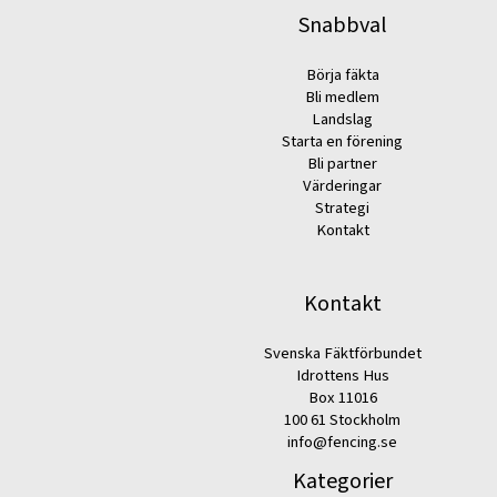
Snabbval
Börja fäkta
Bli medlem
Landslag
Starta en förening
Bli partner
Värderingar
Strategi
Kontakt
Kontakt
Svenska Fäktförbundet
Idrottens Hus
Box 11016
100 61 Stockholm
info@fencing.se
Kategorier