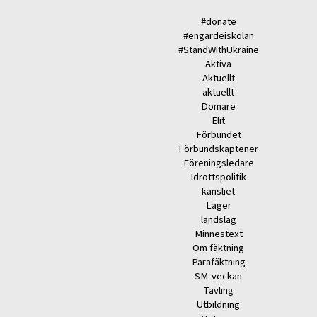
#donate
#engardeiskolan
#StandWithUkraine
Aktiva
Aktuellt
aktuellt
Domare
Elit
Förbundet
Förbundskaptener
Föreningsledare
Idrottspolitik
kansliet
Läger
landslag
Minnestext
Om fäktning
Parafäktning
SM-veckan
Tävling
Utbildning