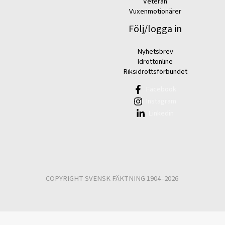
Veteran
Vuxenmotionärer
Följ/logga in
Nyhetsbrev
Idrottonline
Riksidrottsförbundet
Facebook
Instagram
Linkedin
COPYRIGHT SVENSK FÄKTNING 1904–2026