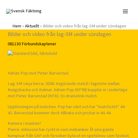
Hoppa
till
innehåll
Hem
»
Aktuellt
»
Bilder och video från lag-SM under söndagen
Bilder och video från lag-SM under söndagen
081130
Förbundskaptener
Adrian Pop mot Peter Barvestad
Lag-SM värja herrar 2008: Avgörande match i lagmöte mellan
Kungsbacka och Kalmar. Adrian Pop (KF99) kopplar in i underläge
mot Peter Barvestad (KFK). En dramatisk match.
Upplösningen på matchen. Pop har vänt och har ”matchstöt” 44-
43. Barvestad kommer dock tillbaka och prickar in 44-44.
Kamera i masken?
Pierre Johnsson har ryckt in som mekaniker åt sina gamla
kompisar från SAF och försöker byta ut en spetskruv som fastnat.