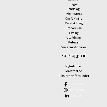
Läger
landslag
Minnestext
Om fäktning
Parafäktning
SM-veckan
Tävling
Utbildning
Veteran
Vuxenmotionärer
Följ/logga in
Nyhetsbrev
Idrottonline
Riksidrottsförbundet
Facebook
Instagram
Linkedin