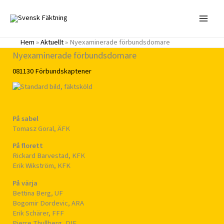
Hoppa
till
innehåll
Hem
»
Aktuellt
»
Nyexaminerade förbundsdomare
Nyexaminerade förbundsdomare
081130
Förbundskaptener
På sabel
Tomasz Goral, ÄFK
På florett
Rickard Barvestad, KFK
Erik Wikström, KFK
På värja
Bettina Berg, UF
Bogomir Dordevic, ARA
Erik Schärer, FFF
Pierre Thullberg, DIF