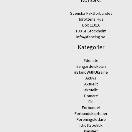
Kontakt
Svenska Fäktförbundet
Idrottens Hus
Box 11016
100 61 Stockholm
info@fencing.se
Kategorier
#donate
#engardeiskolan
#StandWithUkraine
Aktiva
Aktuellt
aktuellt
Domare
Elit
Förbundet
Förbundskaptener
Föreningsledare
Idrottspolitik
kansliet