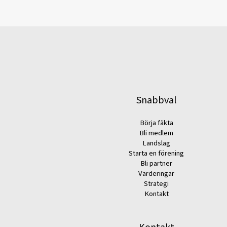
Snabbval
Börja fäkta
Bli medlem
Landslag
Starta en förening
Bli partner
Värderingar
Strategi
Kontakt