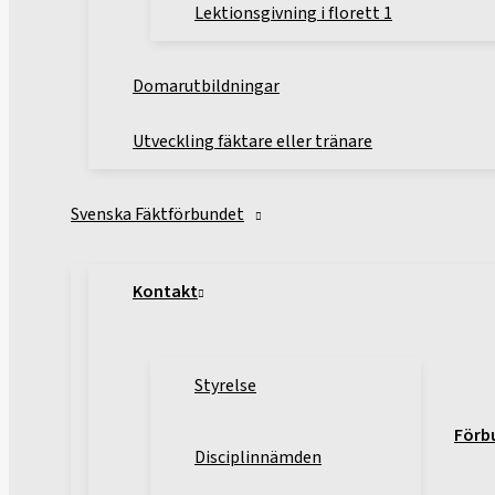
Lektionsgivning i florett 1
Domarutbildningar
Utveckling fäktare eller tränare
Svenska Fäktförbundet
Kontakt
Styrelse
Förb
Disciplinnämden