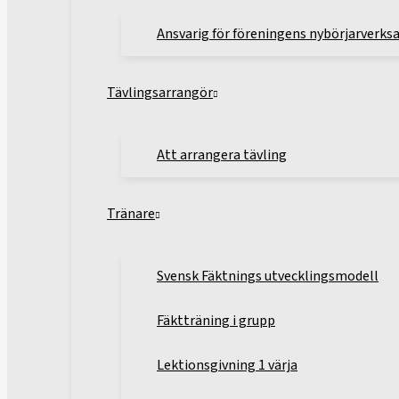
Ansvarig för föreningens nybörjarverk
Tävlingsarrangör
Att arrangera tävling
Tränare
Svensk Fäktnings utvecklingsmodell
Fäktträning i grupp
Lektionsgivning 1 värja