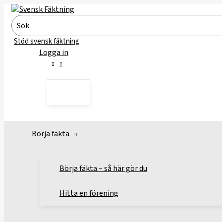
Hoppa
till
Search
innehåll
for:
Stöd svensk fäktning
Logga in
Börja fäkta
Börja fäkta – så här gör du
Hitta en förening