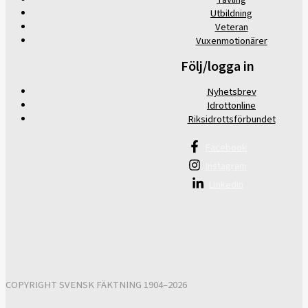
Utbildning
Veteran
Vuxenmotionärer
Följ/logga in
Nyhetsbrev
Idrottonline
Riksidrottsförbundet
Facebook
Instagram
Linkedin
COPYRIGHT SVENSK FÄKTNING 1904–2026