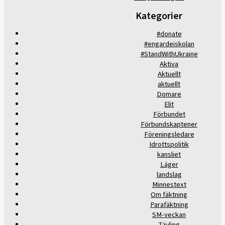
Kategorier
#donate
#engardeiskolan
#StandWithUkraine
Aktiva
Aktuellt
aktuellt
Domare
Elit
Förbundet
Förbundskaptener
Föreningsledare
Idrottspolitik
kansliet
Läger
landslag
Minnestext
Om fäktning
Parafäktning
SM-veckan
Tävling