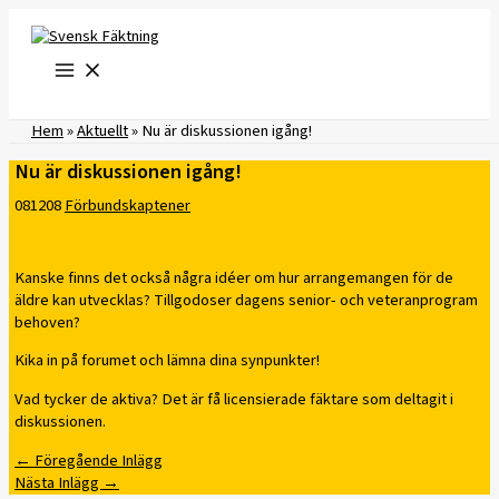
Hoppa
till
innehåll
Hem
»
Aktuellt
»
Nu är diskussionen igång!
Nu är diskussionen igång!
081208
Förbundskaptener
Kanske finns det också några idéer om hur arrangemangen för de
äldre kan utvecklas? Tillgodoser dagens senior- och veteranprogram
behoven?
Kika in på forumet och lämna dina synpunkter!
Vad tycker de aktiva? Det är få licensierade fäktare som deltagit i
diskussionen.
←
Föregående Inlägg
Nästa Inlägg
→