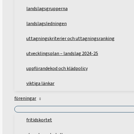
landslagsgrupperna
landslagsledningen
uttagningskriterier och uttagningsranking
utvecklingsplan – landslag 2024-25
uppförandekod och klädpolicy
viktiga länkar
föreningar
fritidskortet