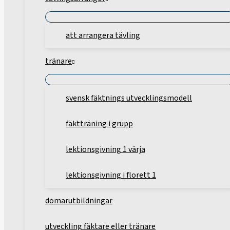
att arrangera tävling
tränare
svensk fäktnings utvecklingsmodell
fäktträning i grupp
lektionsgivning 1 värja
lektionsgivning i florett 1
domarutbildningar
utveckling fäktare eller tränare