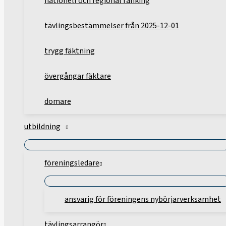
nationell och regional ranking
tävlingsbestämmelser från 2025-12-01
trygg fäktning
övergångar fäktare
domare
utbildning
föreningsledare
ansvarig för föreningens nybörjarverksamhet
tävlingsarrangör