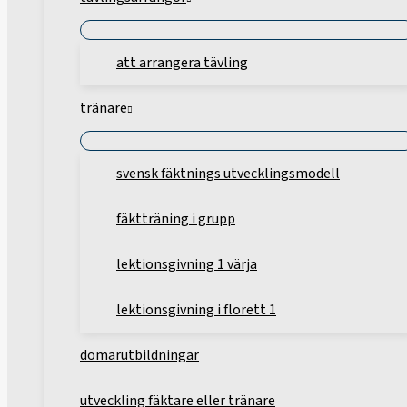
att arrangera tävling
tränare
svensk fäktnings utvecklingsmodell
fäktträning i grupp
lektionsgivning 1 värja
lektionsgivning i florett 1
domarutbildningar
utveckling fäktare eller tränare