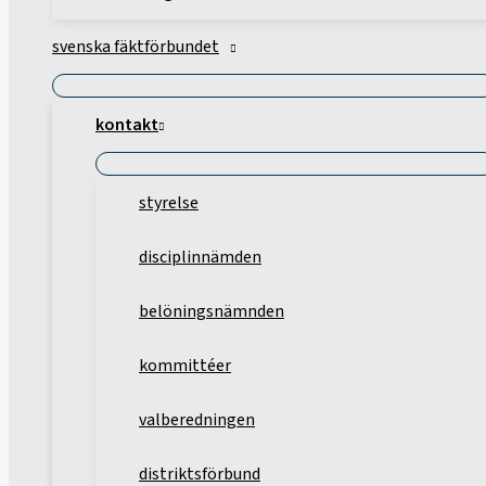
svenska fäktförbundet
kontakt
styrelse
disciplinnämden
belöningsnämnden
kommittéer
valberedningen
distriktsförbund