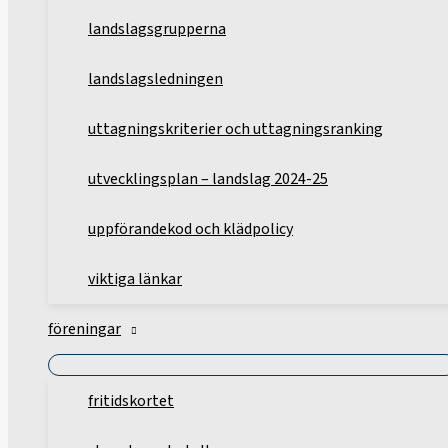
landslagsgrupperna
landslagsledningen
uttagningskriterier och uttagningsranking
utvecklingsplan – landslag 2024-25
uppförandekod och klädpolicy
viktiga länkar
föreningar
fritidskortet