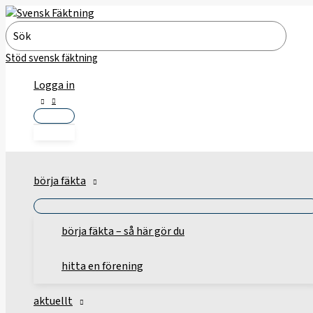
Hoppa
till
Search
innehåll
for:
Stöd svensk fäktning
Logga in
börja fäkta
börja fäkta – så här gör du
hitta en förening
aktuellt