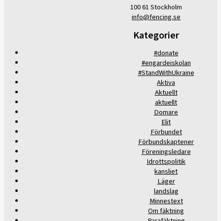
100 61 Stockholm
info@fencing.se
Kategorier
#donate
#engardeiskolan
#StandWithUkraine
Aktiva
Aktuellt
aktuellt
Domare
Elit
Förbundet
Förbundskaptener
Föreningsledare
Idrottspolitik
kansliet
Läger
landslag
Minnestext
Om fäktning
Parafäktning