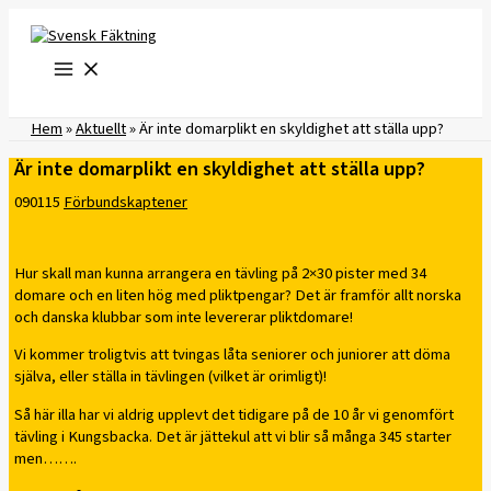
Hoppa
till
innehåll
Hem
»
Aktuellt
»
Är inte domarplikt en skyldighet att ställa upp?
Är inte domarplikt en skyldighet att ställa upp?
090115
Förbundskaptener
Hur skall man kunna arrangera en tävling på 2×30 pister med 34
domare och en liten hög med pliktpengar? Det är framför allt norska
och danska klubbar som inte levererar pliktdomare!
Vi kommer troligtvis att tvingas låta seniorer och juniorer att döma
själva, eller ställa in tävlingen (vilket är orimligt)!
Så här illa har vi aldrig upplevt det tidigare på de 10 år vi genomfört
tävling i Kungsbacka. Det är jättekul att vi blir så många 345 starter
men…….