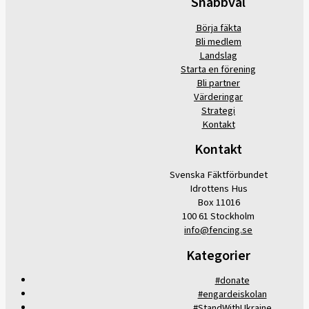
Snabbval
Börja fäkta
Bli medlem
Landslag
Starta en förening
Bli partner
Värderingar
Strategi
Kontakt
Kontakt
Svenska Fäktförbundet
Idrottens Hus
Box 11016
100 61 Stockholm
info@fencing.se
Kategorier
#donate
#engardeiskolan
#StandWithUkraine