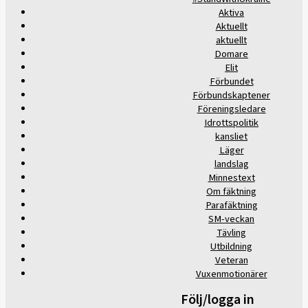
Aktiva
Aktuellt
aktuellt
Domare
Elit
Förbundet
Förbundskaptener
Föreningsledare
Idrottspolitik
kansliet
Läger
landslag
Minnestext
Om fäktning
Parafäktning
SM-veckan
Tävling
Utbildning
Veteran
Vuxenmotionärer
Följ/logga in