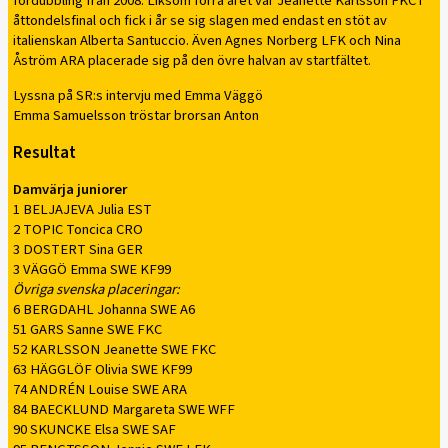
fördubbling från 2008. Liksom förra året var Jeanette Karlsson FKC i
åttondelsfinal och fick i år se sig slagen med endast en stöt av
italienskan Alberta Santuccio. Även Agnes Norberg LFK och Nina
Åström ARA placerade sig på den övre halvan av startfältet.
Lyssna på SR:s intervju med Emma Väggö
Emma Samuelsson tröstar brorsan Anton
Resultat
Damvärja juniorer
1 BELJAJEVA Julia EST
2 TOPIC Toncica CRO
3 DOSTERT Sina GER
3 VÄGGÖ Emma SWE KF99
Övriga svenska placeringar:
6 BERGDAHL Johanna SWE A6
51 GARS Sanne SWE FKC
52 KARLSSON Jeanette SWE FKC
63 HÄGGLÖF Olivia SWE KF99
74 ANDRÉN Louise SWE ARA
84 BAECKLUND Margareta SWE WFF
90 SKUNCKE Elsa SWE SAF