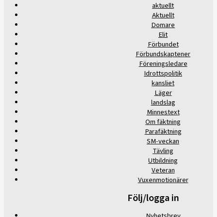
aktuellt
Aktuellt
Domare
Elit
Förbundet
Förbundskaptener
Föreningsledare
Idrottspolitik
kansliet
Läger
landslag
Minnestext
Om fäktning
Parafäktning
SM-veckan
Tävling
Utbildning
Veteran
Vuxenmotionärer
Följ/logga in
Nyhetsbrev