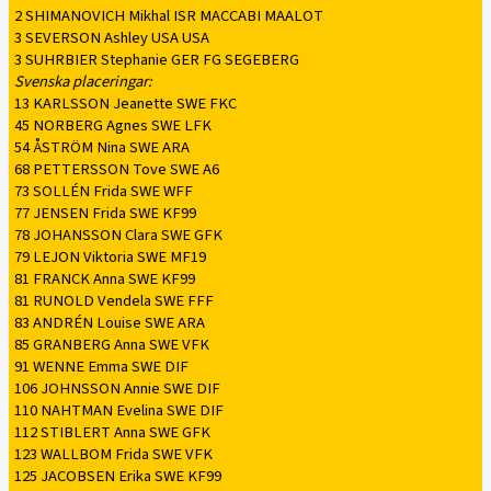
2 SHIMANOVICH Mikhal ISR MACCABI MAALOT
3 SEVERSON Ashley USA USA
3 SUHRBIER Stephanie GER FG SEGEBERG
Svenska placeringar:
13 KARLSSON Jeanette SWE FKC
45 NORBERG Agnes SWE LFK
54 ÅSTRÖM Nina SWE ARA
68 PETTERSSON Tove SWE A6
73 SOLLÉN Frida SWE WFF
77 JENSEN Frida SWE KF99
78 JOHANSSON Clara SWE GFK
79 LEJON Viktoria SWE MF19
81 FRANCK Anna SWE KF99
81 RUNOLD Vendela SWE FFF
83 ANDRÉN Louise SWE ARA
85 GRANBERG Anna SWE VFK
91 WENNE Emma SWE DIF
106 JOHNSSON Annie SWE DIF
110 NAHTMAN Evelina SWE DIF
112 STIBLERT Anna SWE GFK
123 WALLBOM Frida SWE VFK
125 JACOBSEN Erika SWE KF99