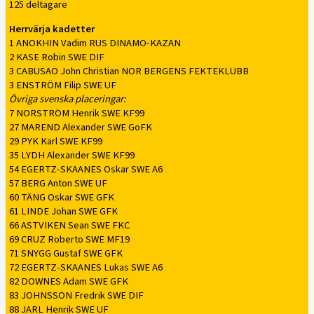
125 deltagare
Herrvärja kadetter
1 ANOKHIN Vadim RUS DINAMO-KAZAN
2 KASE Robin SWE DIF
3 CABUSAO John Christian NOR BERGENS FEKTEKLUBB
3 ENSTRÖM Filip SWE UF
Övriga svenska placeringar:
7 NORSTRÖM Henrik SWE KF99
27 MAREND Alexander SWE GoFK
29 PYK Karl SWE KF99
35 LYDH Alexander SWE KF99
54 EGERTZ-SKAANES Oskar SWE A6
57 BERG Anton SWE UF
60 TÄNG Oskar SWE GFK
61 LINDE Johan SWE GFK
66 ASTVIKEN Sean SWE FKC
69 CRUZ Roberto SWE MF19
71 SNYGG Gustaf SWE GFK
72 EGERTZ-SKAANES Lukas SWE A6
82 DOWNES Adam SWE GFK
83 JOHNSSON Fredrik SWE DIF
88 JARL Henrik SWE UF