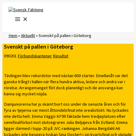
Hoppa
till
innehåll
Hem
»
Aktuellt
»
Svenskt på pallen i Göteborg
Svenskt på pallen i Göteborg
090201
Förbundskaptener
Resultat
Tävlingen blev rekordstor med nästan 600 starter. Emellanåt var det
ganska trångt i hallen när flera hundra aktiva, ledare och andra var i
rörelse. Arrangemanget flöt dock planenligt och de ansvariga kan
känna sig mycket nöjda.
Damjuniorerna har ju skämt bort oss under de senaste åren och för
fyra av tjejerna var minst åttondelsfinal inte orealistiskt. Nu lyckades
inte detta helt. Emma Väggö KF99 fäktade hem tredjeplatsen efter
semifinalförlust mot slutsegraren Julia Beljajeva från Estland. Emma
ligger därmed i topp-20 på JVC-rankingen. Johanna Bergdahl A6
lyckades inte besegra tyskan Sina Dostert i sin kvartsfinal och slutade