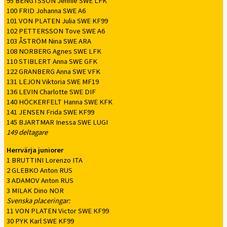
95 BENGTSSON Jennie SWE LFK
100 FRID Johanna SWE A6
101 VON PLATEN Julia SWE KF99
102 PETTERSSON Tove SWE A6
103 ÅSTRÖM Nina SWE ARA
108 NORBERG Agnes SWE LFK
110 STIBLERT Anna SWE GFK
122 GRANBERG Anna SWE VFK
131 LEJON Viktoria SWE MF19
136 LEVIN Charlotte SWE DIF
140 HÖCKERFELT Hanna SWE KFK
141 JENSEN Frida SWE KF99
145 BJARTMAR Inessa SWE LUGI
149 deltagare
Herrvärja juniorer
1 BRUTTINI Lorenzo ITA
2 GLEBKO Anton RUS
3 ADAMOV Anton RUS
3 MILAK Dino NOR
Svenska placeringar:
11 VON PLATEN Victor SWE KF99
30 PYK Karl SWE KF99