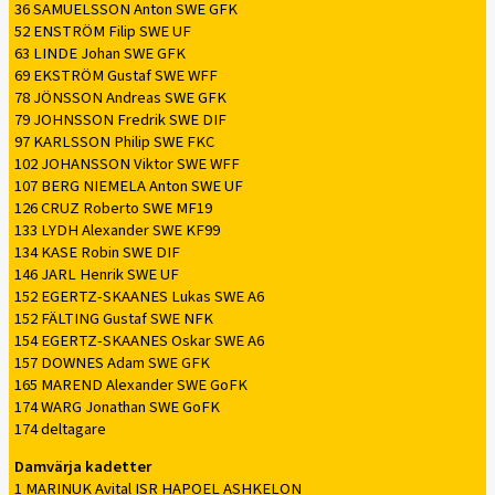
36 SAMUELSSON Anton SWE GFK
52 ENSTRÖM Filip SWE UF
63 LINDE Johan SWE GFK
69 EKSTRÖM Gustaf SWE WFF
78 JÖNSSON Andreas SWE GFK
79 JOHNSSON Fredrik SWE DIF
97 KARLSSON Philip SWE FKC
102 JOHANSSON Viktor SWE WFF
107 BERG NIEMELA Anton SWE UF
126 CRUZ Roberto SWE MF19
133 LYDH Alexander SWE KF99
134 KASE Robin SWE DIF
146 JARL Henrik SWE UF
152 EGERTZ-SKAANES Lukas SWE A6
152 FÄLTING Gustaf SWE NFK
154 EGERTZ-SKAANES Oskar SWE A6
157 DOWNES Adam SWE GFK
165 MAREND Alexander SWE GoFK
174 WARG Jonathan SWE GoFK
174 deltagare
Damvärja kadetter
1 MARINUK Avital ISR HAPOEL ASHKELON