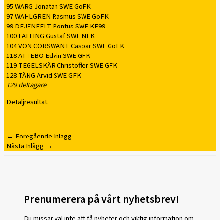
95 WARG Jonatan SWE GoFK
97 WAHLGREN Rasmus SWE GoFK
99 DEJENFELT Pontus SWE KF99
100 FÄLTING Gustaf SWE NFK
104 VON CORSWANT Caspar SWE GoFK
118 ATTEBO Edvin SWE GFK
119 TEGELSKÄR Christoffer SWE GFK
128 TÄNG Arvid SWE GFK
129 deltagare
Detaljresultat.
←
Föregående Inlägg
Nästa Inlägg
→
Prenumerera på vårt nyhetsbrev!
Du missar väl inte att få nyheter och viktig information om