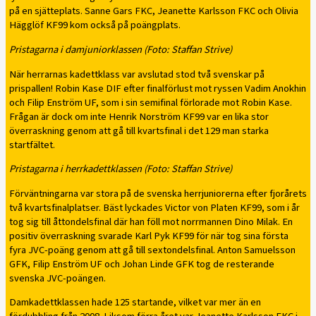
på en sjätteplats. Sanne Gars FKC, Jeanette Karlsson FKC och Olivia
Hägglöf KF99 kom också på poängplats.
Pristagarna i damjuniorklassen (Foto: Staffan Strive)
När herrarnas kadettklass var avslutad stod två svenskar på
prispallen! Robin Kase DIF efter finalförlust mot ryssen Vadim Anokhin
och Filip Enström UF, som i sin semifinal förlorade mot Robin Kase.
Frågan är dock om inte Henrik Norström KF99 var en lika stor
överraskning genom att gå till kvartsfinal i det 129 man starka
startfältet.
Pristagarna i herrkadettklassen (Foto: Staffan Strive)
Förväntningarna var stora på de svenska herrjuniorerna efter fjorårets
två kvartsfinalplatser. Bäst lyckades Victor von Platen KF99, som i år
tog sig till åttondelsfinal där han föll mot norrmannen Dino Milak. En
positiv överraskning svarade Karl Pyk KF99 för när tog sina första
fyra JVC-poäng genom att gå till sextondelsfinal. Anton Samuelsson
GFK, Filip Enström UF och Johan Linde GFK tog de resterande
svenska JVC-poängen.
Damkadettklassen hade 125 startande, vilket var mer än en