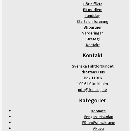
Börja fäkta
Bli medlem
Landslag
Starta en förening
Bli partner
Värderingar
Strategi
Kontakt
Kontakt
Svenska Fäktförbundet
Idrottens Hus
Box 11016
100 61 Stockholm
info@fencing.se
Kategorier
#donate
#engardeiskolan
#StandWithUkraine
Aktiva