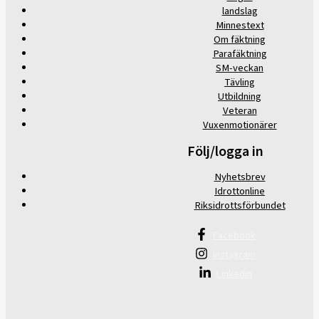
landslag
Minnestext
Om fäktning
Parafäktning
SM-veckan
Tävling
Utbildning
Veteran
Vuxenmotionärer
Följ/logga in
Nyhetsbrev
Idrottonline
Riksidrottsförbundet
Facebook
Instagram
Linkedin