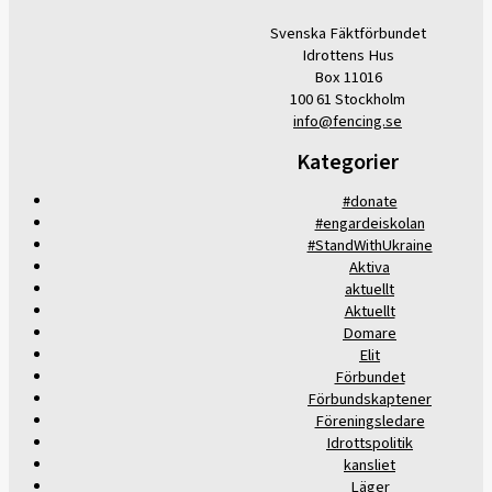
Svenska Fäktförbundet
Idrottens Hus
Box 11016
100 61 Stockholm
info@fencing.se
Kategorier
#donate
#engardeiskolan
#StandWithUkraine
Aktiva
aktuellt
Aktuellt
Domare
Elit
Förbundet
Förbundskaptener
Föreningsledare
Idrottspolitik
kansliet
Läger