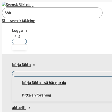
Hoppa
till
Search
innehåll
for:
Stöd svensk fäktning
Logga in
börja fäkta
börja fäkta – så här gör du
hitta en förening
aktuellt