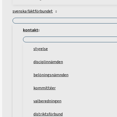
svenska fäktförbundet
kontakt
styrelse
disciplinnämden
belöningsnämnden
kommittéer
valberedningen
distriktsförbund