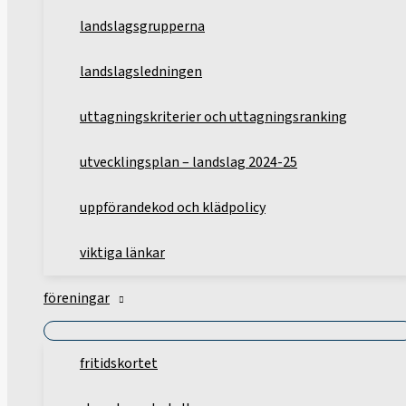
landslagsgrupperna
landslagsledningen
uttagningskriterier och uttagningsranking
utvecklingsplan – landslag 2024-25
uppförandekod och klädpolicy
viktiga länkar
föreningar
fritidskortet