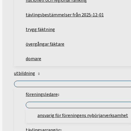
nationell och regional ranking
tävlingsbestämmelser från 2025-12-01
trygg fäktning
övergångar fäktare
domare
utbildning
föreningsledare
ansvarig för föreningens nybörjarverksamhet
tävlingsarrangör