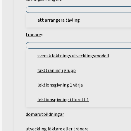
att arrangera tävling
tränare
svensk fäktnings utvecklingsmodell
fäktträning i grupp
lektionsgivning 1 värja
lektionsgivning i florett 1
domarutbildningar
utveckling fäktare eller tränare