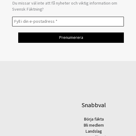
Du missar väl inte att få nyheter och viktig information om
Svensk Fäktning?
Snabbval
Börja fäkta
Bli medlem
Landslag