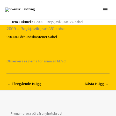
Hoppa
till
innehåll
Hem
»
Aktuellt
»
2009 – Reykjavík, sat-VC sabel
2009 – Reykjavík, sat-VC sabel
090304
Förbundskaptener
Sabel
Observera reglerna för anmälan till VC!
←
Föregående Inlägg
Nästa Inlägg
→
Prenumerera på vårt nyhetsbrev!