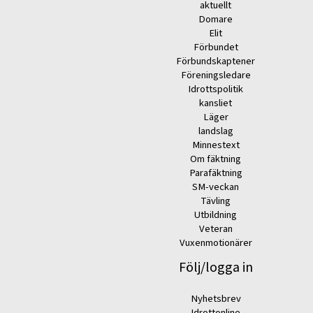
aktuellt
Domare
Elit
Förbundet
Förbundskaptener
Föreningsledare
Idrottspolitik
kansliet
Läger
landslag
Minnestext
Om fäktning
Parafäktning
SM-veckan
Tävling
Utbildning
Veteran
Vuxenmotionärer
Följ/logga in
Nyhetsbrev
Idrottonline