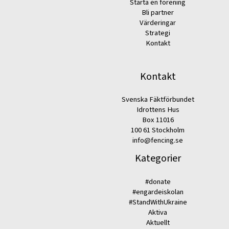
Starta en förening
Bli partner
Värderingar
Strategi
Kontakt
Kontakt
Svenska Fäktförbundet
Idrottens Hus
Box 11016
100 61 Stockholm
info@fencing.se
Kategorier
#donate
#engardeiskolan
#StandWithUkraine
Aktiva
Aktuellt