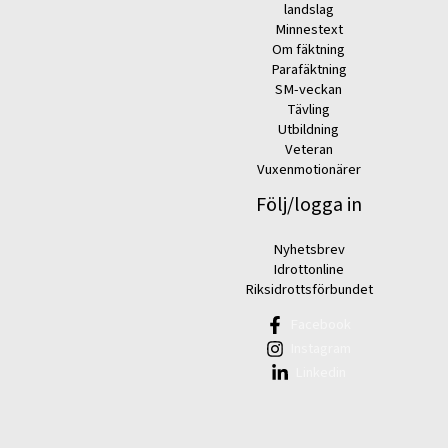
landslag
Minnestext
Om fäktning
Parafäktning
SM-veckan
Tävling
Utbildning
Veteran
Vuxenmotionärer
Följ/logga in
Nyhetsbrev
Idrottonline
Riksidrottsförbundet
Facebook
Instagram
Linkedin