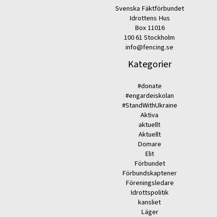
Svenska Fäktförbundet
Idrottens Hus
Box 11016
100 61 Stockholm
info@fencing.se
Kategorier
#donate
#engardeiskolan
#StandWithUkraine
Aktiva
aktuellt
Aktuellt
Domare
Elit
Förbundet
Förbundskaptener
Föreningsledare
Idrottspolitik
kansliet
Läger