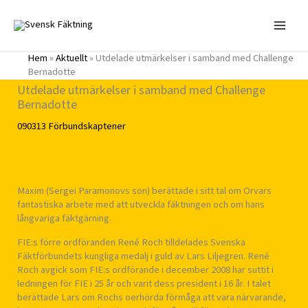
Hoppa
till
innehåll
Hem
»
Aktuellt
»
Utdelade utmärkelser i samband med Challenge
Bernadotte
Utdelade utmärkelser i samband med Challenge
Bernadotte
090313
Förbundskaptener
Maxim (Sergei Paramonovs son) berättade i sitt tal om Orvars
fantastiska arbete med att utveckla fäktningen och om hans
långvariga fäktgärning.
FIE:s förre ordföranden René Roch tilldelades Svenska
Fäktförbundets kungliga medalj i guld av Lars Liljegren. René
Roch avgick som FIE:s ordförande i december 2008 har suttit i
ledningen för FIE i 25 år och varit dess president i 16 år. I talet
berättade Lars om Rochs oerhörda förmåga att vara närvarande,