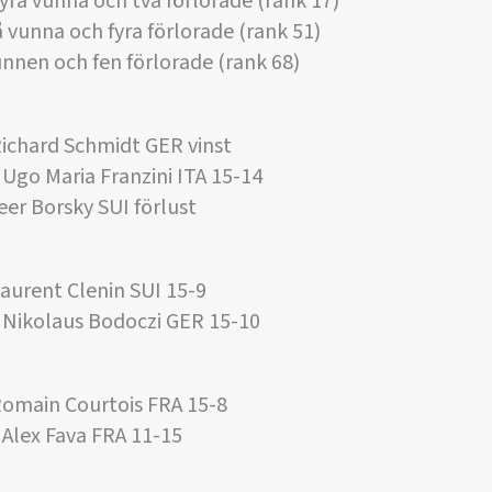
ra vunna och två förlorade (rank 17)
 vunna och fyra förlorade (rank 51)
unnen och fen förlorade (rank 68)
Richard Schmidt GER vinst
Ugo Maria Franzini ITA 15-14
er Borsky SUI förlust
Laurent Clenin SUI 15-9
 Nikolaus Bodoczi GER 15-10
Romain Courtois FRA 15-8
Alex Fava FRA 11-15