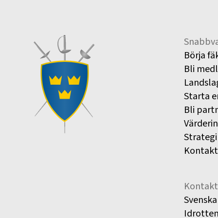
Snabbva
Börja fä
Bli med
Landsla
Starta e
Bli part
Värderi
Strategi
Kontakt
Kontakt
Svenska
Idrotte