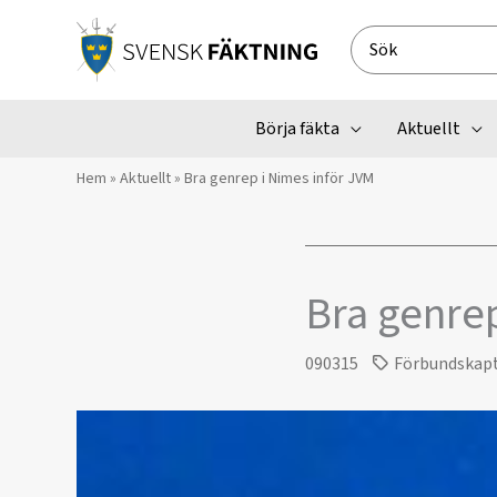
Hoppa
till
Search
innehåll
for:
Börja fäkta
Aktuellt
Hem
»
Aktuellt
»
Bra genrep i Nimes inför JVM
Bra genrep
090315
Förbundskap