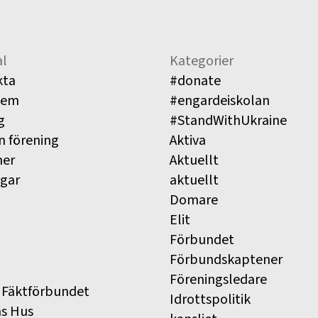
l
Kategorier
kta
#donate
lem
#engardeiskolan
g
#StandWithUkraine
n förening
Aktiva
ner
Aktuellt
ngar
aktuellt
Domare
Elit
Förbundet
Förbundskaptener
Föreningsledare
 Fäktförbundet
Idrottspolitik
ns Hus