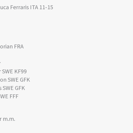
uca Ferraris ITA 11-15
orian FRA
:
r SWE KF99
on SWE GFK
s SWE GFK
SWE FFF
er m.m.