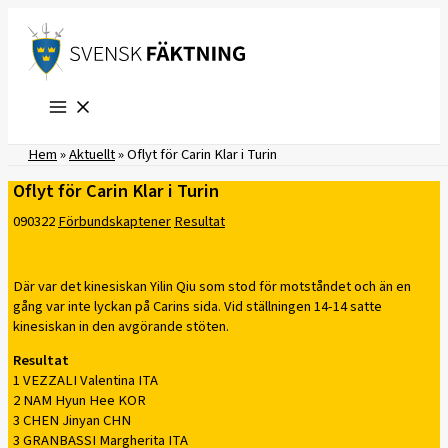
Hoppa
till
innehåll
Hem
»
Aktuellt
»
Oflyt för Carin Klar i Turin
Oflyt för Carin Klar i Turin
090322
Förbundskaptener
Resultat
Där var det kinesiskan Yilin Qiu som stod för motståndet och än en
gång var inte lyckan på Carins sida. Vid ställningen 14-14 satte
kinesiskan in den avgörande stöten.
Resultat
1 VEZZALI Valentina ITA
2 NAM Hyun Hee KOR
3 CHEN Jinyan CHN
3 GRANBASSI Margherita ITA