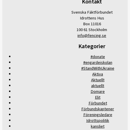
Kontakt
Svenska Fäktförbundet
Idrottens Hus
Box 11016
100 61 Stockholm
info@fencing.se
Kategorier
#donate
#engardeiskolan
#StandWithUkraine
Aktiva
Aktuellt
aktuellt
Domare
Elit
Förbundet
Förbundskaptener
Föreningsledare
Idrottspolitik
kansliet