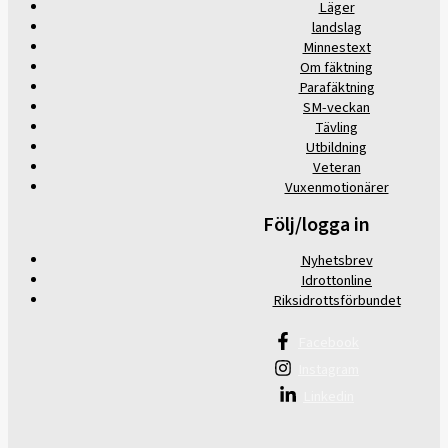
Läger
landslag
Minnestext
Om fäktning
Parafäktning
SM-veckan
Tävling
Utbildning
Veteran
Vuxenmotionärer
Följ/logga in
Nyhetsbrev
Idrottonline
Riksidrottsförbundet
Facebook
Instagram
Linkedin