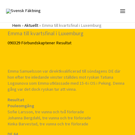
Hoppa
till
innehåll
Hem
»
Aktuellt
»
Emma till kvartsfinal i Luxemburg
Emma till kvartsfinal i Luxemburg
090329
Förbundskaptener
Resultat
Emma Samuelsson var direktkvalificerad till söndagens DE där
hon efter tre inledande vinster ställdes mot ryskan Tatiana
Logounova som Emma utklassade med 15-6 i OS i Peking. Denna
gång var det dock ryskan tur att vinna.
Resultat
Pouleomgång
Sofie Larsson, tre vunna och två förlorade
Johanna Bergdahl, tre vunna och tre förlorade
Kinka Barvestad, tre vunna och tre förlorade
DE 64