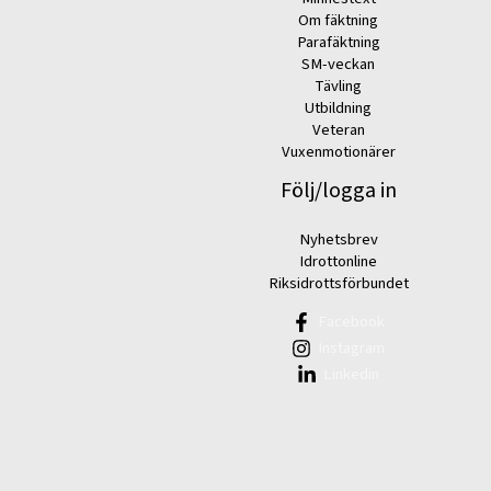
Om fäktning
Parafäktning
SM-veckan
Tävling
Utbildning
Veteran
Vuxenmotionärer
Följ/logga in
Nyhetsbrev
Idrottonline
Riksidrottsförbundet
Facebook
Instagram
Linkedin