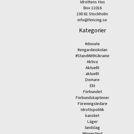
Idrottens Hus
Box 11016
100 61 Stockholm
info@fencing.se
Kategorier
#donate
#engardeiskolan
#StandWithUkraine
Aktiva
Aktuellt
aktuellt
Domare
Elit
Förbundet
Förbundskaptener
Föreningsledare
Idrottspolitik
kansliet
Läger
landslag
Minnestext