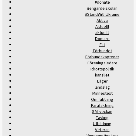
#donate
#engardeiskolan
#StandWithUkraine
Aktiva
Aktuellt
aktuellt
Domare
Elit
Förbundet
Förbundskaptener
Föreningsledare
Idrottspolitik
kansliet
Läger
landslag
Minnestext
Om fäktning
Parafäktning
SM-veckan
Tävling
Utbildning
Veteran
Vuxenmotionärer