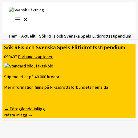
Hoppa
till
innehåll
Hem
»
Aktuellt
»
Sök RF:s och Svenska Spels Elitidrottsstipendium
Sök RF:s och Svenska Spels Elitidrottsstipendium
090407
Förbundskaptener
Stipendiet är på 40.000 kronor.
Mer information finns på Riksidrottsförbundets hemsida
←
Föregående Inlägg
Nästa Inlägg
→