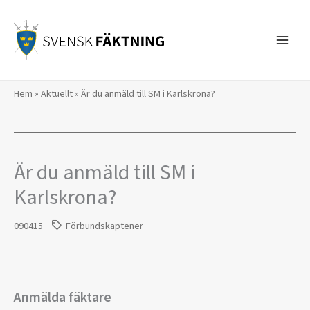
Hoppa
till
innehåll
Hem
»
Aktuellt
»
Är du anmäld till SM i Karlskrona?
Är du anmäld till SM i
Karlskrona?
090415
Förbundskaptener
Anmälda fäktare