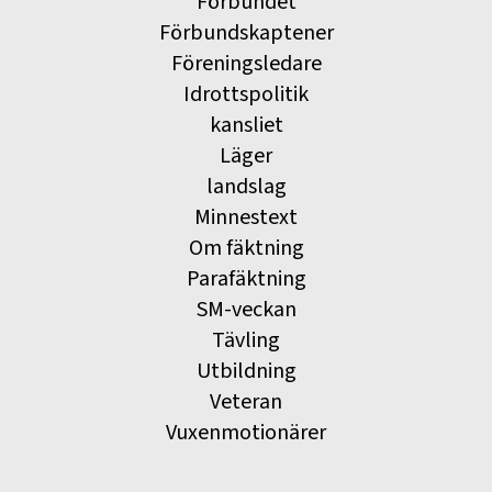
Förbundet
Förbundskaptener
Föreningsledare
Idrottspolitik
kansliet
Läger
landslag
Minnestext
Om fäktning
Parafäktning
SM-veckan
Tävling
Utbildning
Veteran
Vuxenmotionärer