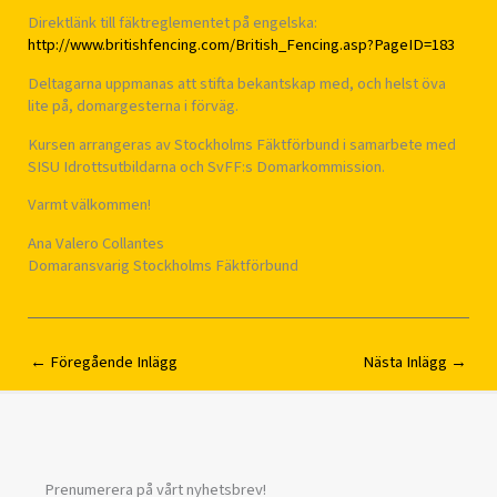
Direktlänk till fäktreglementet på engelska:
http://www.britishfencing.com/British_Fencing.asp?PageID=183
Deltagarna uppmanas att stifta bekantskap med, och helst öva
lite på, domargesterna i förväg.
Kursen arrangeras av Stockholms Fäktförbund i samarbete med
SISU Idrottsutbildarna och SvFF:s Domarkommission.
Varmt välkommen!
Ana Valero Collantes
Domaransvarig Stockholms Fäktförbund
←
Föregående Inlägg
Nästa Inlägg
→
Prenumerera på vårt nyhetsbrev!