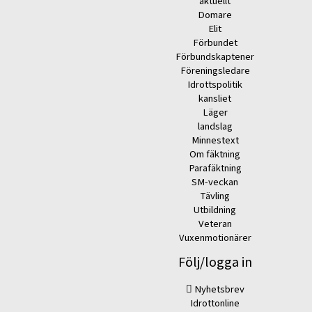
aktuellt
Domare
Elit
Förbundet
Förbundskaptener
Föreningsledare
Idrottspolitik
kansliet
Läger
landslag
Minnestext
Om fäktning
Parafäktning
SM-veckan
Tävling
Utbildning
Veteran
Vuxenmotionärer
Följ/logga in
Nyhetsbrev
Idrottonline