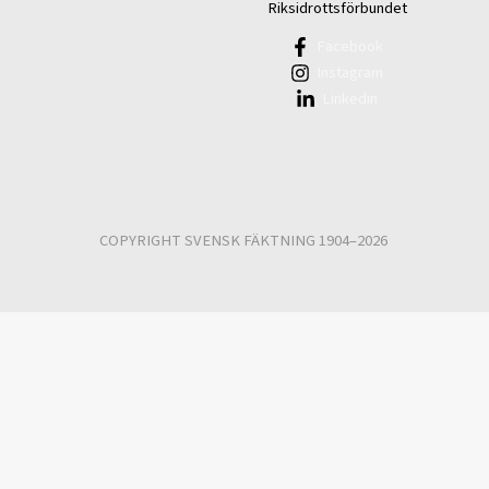
Riksidrottsförbundet
Facebook
Instagram
Linkedin
COPYRIGHT SVENSK FÄKTNING 1904–2026