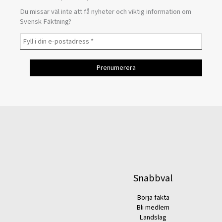
Du missar väl inte att få nyheter och viktig information om
Svensk Fäktning?
Snabbval
Börja fäkta
Bli medlem
Landslag