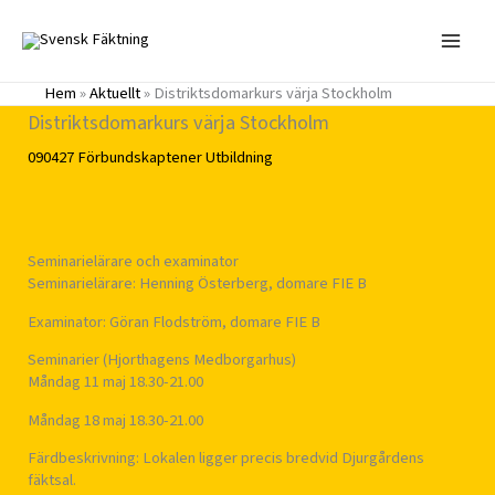
Hoppa
till
innehåll
Hem
»
Aktuellt
»
Distriktsdomarkurs värja Stockholm
Distriktsdomarkurs värja Stockholm
090427
Förbundskaptener
Utbildning
Seminarielärare och examinator
Seminarielärare: Henning Österberg, domare FIE B
Examinator: Göran Flodström, domare FIE B
Seminarier (Hjorthagens Medborgarhus)
Måndag 11 maj 18.30-21.00
Måndag 18 maj 18.30-21.00
Färdbeskrivning: Lokalen ligger precis bredvid Djurgårdens
fäktsal.