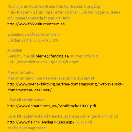
Röd linje till Ropsten (8 min från Centralen). Uppgång
”Hjorthagen”- gå till höger efter spärren. Lokalen ligger alldeles
intill tunnebanenedgången.Mer info:
http://www.folkkulturcentrum.se
Examination (Åkeshovshallen)
Lördag 23 maj 08.30-ca 17.00
Anmälan
Senast 7 maj till
pierre@fencing.se
. Kursen stöds av
SvFF/Idrottslyftet och ingen avgift utgår.
Mer information
Mer information om det svenska domarsystemet:
http://www.svenskfaktning.se/fran-domaransvarig/nytt-svenskt-
domarsystem-20072008/
Länk till straffpocket:
http://www.domare.net/_aw/Straffpocket2008.pdf
Länk till reglemente på franska, spanska och engelska finns på
http://www.fie.ch/Fencing/Rules.aspx
(klicka på
språkväljarknapparna).