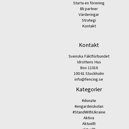
Starta en förening
Bli partner
Värderingar
Strategi
Kontakt
Kontakt
Svenska Fäktförbundet
Idrottens Hus
Box 11016
100 61 Stockholm
info@fencing.se
Kategorier
#donate
#engardeiskolan
#StandWithUkraine
Aktiva
Aktuellt